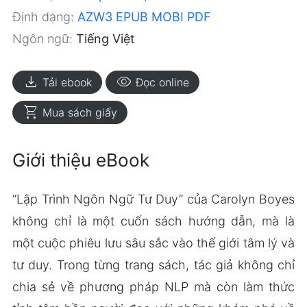
Định dạng:
AZW3
EPUB
MOBI
PDF
Ngôn ngữ:
Tiếng Việt
download
visibility
Tải ebook
Đọc online
shopping_cart
Mua sách giấy
Giới thiệu eBook
“Lập Trình Ngôn Ngữ Tư Duy” của Carolyn Boyes
không chỉ là một cuốn sách hướng dẫn, mà là
một cuộc phiêu lưu sâu sắc vào thế giới tâm lý và
tư duy. Trong từng trang sách, tác giả không chỉ
chia sẻ về phương pháp NLP mà còn làm thức