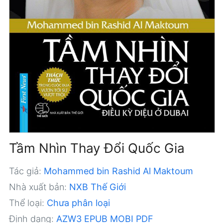
Tầm Nhìn Thay Đổi Quốc Gia
Tác giả:
Mohammed bin Rashid Al Maktoum
Nhà xuất bản:
NXB Thế Giới
Thể loại:
Chưa phân loại
Định dạng:
AZW3
EPUB
MOBI
PDF