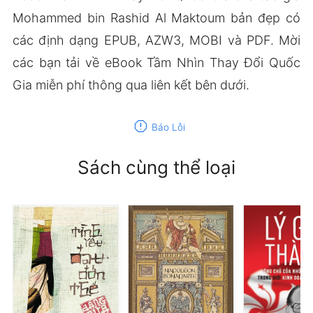
Mohammed bin Rashid Al Maktoum bản đẹp có
các định dạng EPUB, AZW3, MOBI và PDF. Mời
các bạn tải về eBook Tầm Nhìn Thay Đổi Quốc
Gia miễn phí thông qua liên kết bên dưới.
report
Báo Lỗi
Sách cùng thể loại