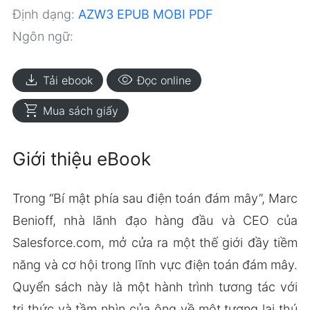
Định dạng:
AZW3
EPUB
MOBI
PDF
Ngôn ngữ:
download
visibility
Tải ebook
Đọc online
shopping_cart
Mua sách giấy
Giới thiệu eBook
Trong “Bí mật phía sau điện toán đám mây”, Marc
Benioff, nhà lãnh đạo hàng đầu và CEO của
Salesforce.com, mở cửa ra một thế giới đầy tiềm
năng và cơ hội trong lĩnh vực điện toán đám mây.
Quyển sách này là một hành trình tương tác với
tri thức và tầm nhìn của ông về một tương lai thú