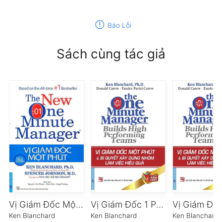
report
Báo Lỗi
Sách cùng tác giả
Vị Giám Đốc Một Phút
Vị Giám Đốc 1 Phút & Bí Quyết Xây Dựng Nhóm Làm Việc Hiệu Quả
Ken Blanchard
Ken Blanchard
Ken Blanchard