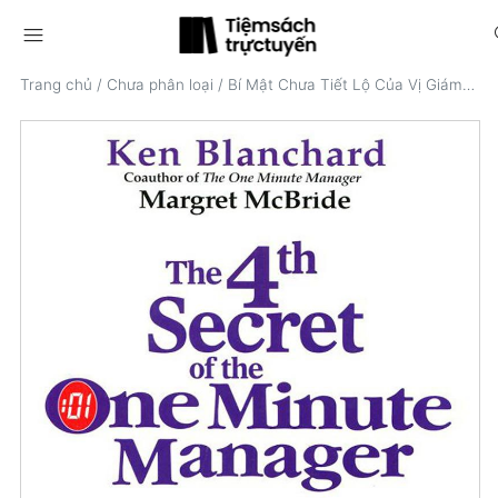
menu
s
Trang chủ
/
Chưa phân loại
/
Bí Mật Chưa Tiết Lộ Của Vị Giám Đốc Một Phút