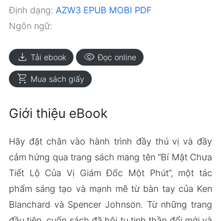
Định dạng:
AZW3
EPUB
MOBI
PDF
Ngôn ngữ:
download
visibility
Tải ebook
Đọc online
shopping_cart
Mua sách giấy
Giới thiệu eBook
Hãy đặt chân vào hành trình đầy thú vị và đầy
cảm hứng qua trang sách mang tên “Bí Mật Chưa
Tiết Lộ Của Vị Giám Đốc Một Phút”, một tác
phẩm sáng tạo và mạnh mẽ từ bàn tay của Ken
Blanchard và Spencer Johnson. Từ những trang
đầu tiên, cuốn sách đã hội tụ tinh thần đổi mới và