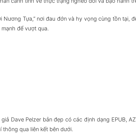
 thần cảnh tỉnh về thực trạng nghèo đói và bạo hành tr
 Nương Tựa,” nơi đau đớn và hy vọng cùng tồn tại, đ
c mạnh để vượt qua.
giả Dave Pelzer bản đẹp có các định dạng EPUB, AZ
thông qua liên kết bên dưới.