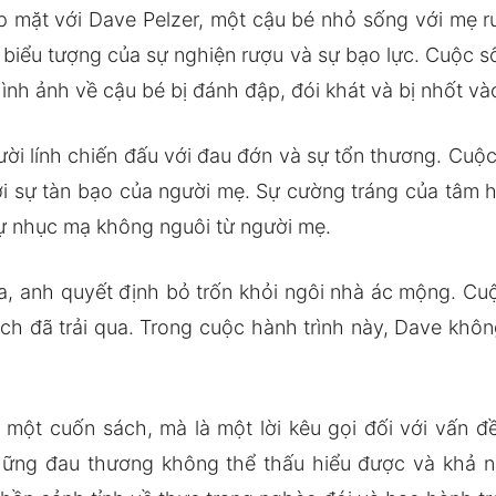
p mặt với Dave Pelzer, một cậu bé nhỏ sống với mẹ ru
 biểu tượng của sự nghiện rượu và sự bạo lực. Cuộc s
hình ảnh về cậu bé bị đánh đập, đói khát và bị nhốt vào
ười lính chiến đấu với đau đớn và sự tổn thương. Cuộ
i sự tàn bạo của người mẹ. Sự cường tráng của tâm h
sự nhục mạ không nguôi từ người mẹ.
a, anh quyết định bỏ trốn khỏi ngôi nhà ác mộng. Cuộ
kịch đã trải qua. Trong cuộc hành trình này, Dave khô
một cuốn sách, mà là một lời kêu gọi đối với vấn đ
ững đau thương không thể thấu hiểu được và khả n