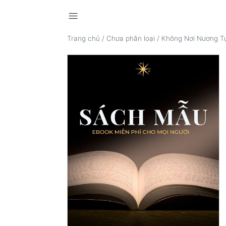
menu
Trang chủ
/
Chưa phân loại
/
Không Nơi Nương T