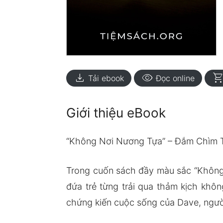
download
visibility
shopping_ca
Tải ebook
Đọc online
Giới thiệu eBook
“Không Nơi Nương Tựa” – Đắm Chìm T
Trong cuốn sách đầy màu sắc “Không 
đứa trẻ từng trải qua thảm kịch khôn
chứng kiến cuộc sống của Dave, người