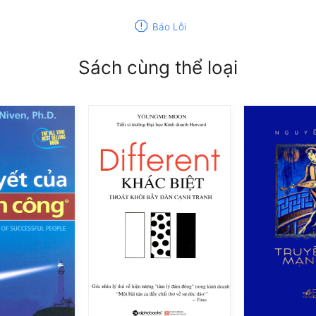
report
Báo Lỗi
Sách cùng thể loại