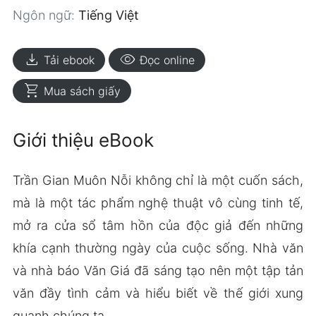
Ngôn ngữ:
Tiếng Việt
download
visibility
Tải ebook
Đọc online
shopping_cart
Mua sách giấy
Giới thiệu eBook
Trần Gian Muôn Nỗi không chỉ là một cuốn sách,
mà là một tác phẩm nghệ thuật vô cùng tinh tế,
mở ra cửa sổ tâm hồn của độc giả đến những
khía cạnh thường ngày của cuộc sống. Nhà văn
và nhà báo Văn Giá đã sáng tạo nên một tập tản
văn đầy tình cảm và hiểu biết về thế giới xung
quanh chúng ta.