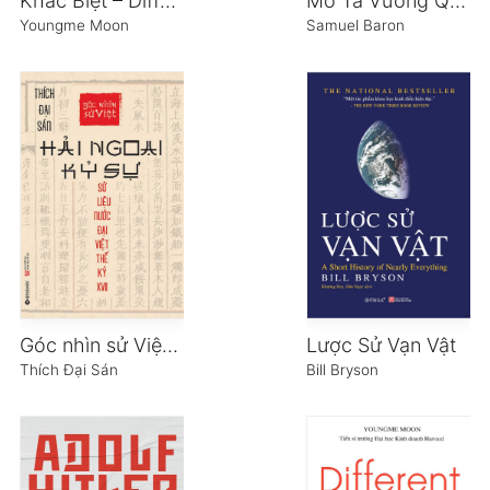
Khác Biệt – Different
Mô Tả Vương Quốc Đàng Ngoài
Youngme Moon
Samuel Baron
Góc nhìn sử Việt – Hải ngoại kỷ sự
Lược Sử Vạn Vật
Thích Đại Sán
Bill Bryson