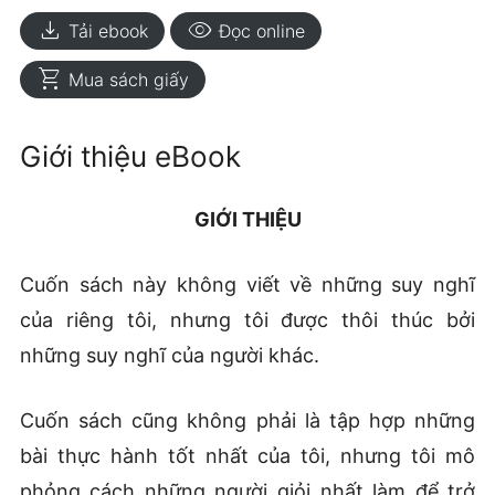
download
visibility
Tải ebook
Đọc online
shopping_cart
Mua sách giấy
Giới thiệu eBook
GIỚI THIỆU
Cuốn sách này không viết về những suy nghĩ
của riêng tôi, nhưng tôi được thôi thúc bởi
những suy nghĩ của người khác.
Cuốn sách cũng không phải là tập hợp những
bài thực hành tốt nhất của tôi, nhưng tôi mô
phỏng cách những người giỏi nhất làm để trở