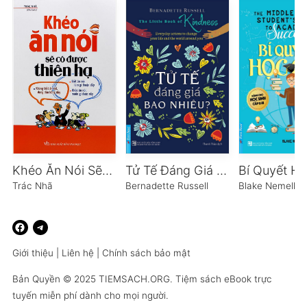
Khéo Ăn Nói Sẽ Có Được Thiên Hạ
Tử Tế Đáng Giá Bao Nhiêu?
Bí Quyết Họ
Trác Nhã
Bernadette Russell
Blake Nemelka
Giới thiệu
|
Liên hệ
|
Chính sách bảo mật
Bản Quyền © 2025
TIEMSACH.ORG
. Tiệm sách eBook trực
tuyến miễn phí dành cho mọi người.