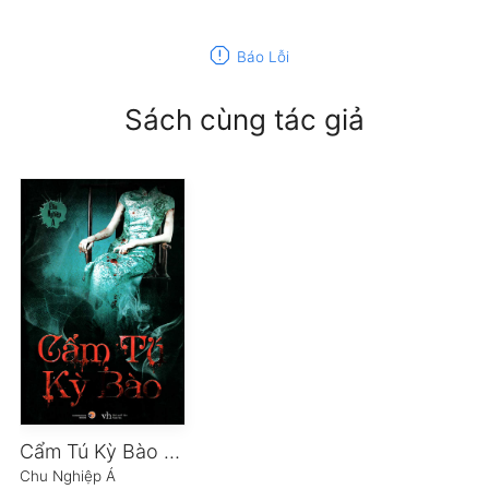
report
Báo Lỗi
Sách cùng tác giả
Cẩm Tú Kỳ Bào (Tập 1)
Chu Nghiệp Á