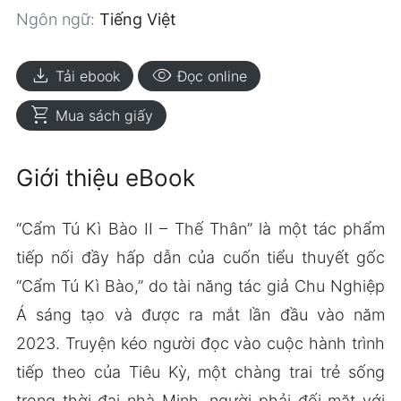
Ngôn ngữ:
Tiếng Việt
download
visibility
Tải ebook
Đọc online
shopping_cart
Mua sách giấy
Giới thiệu eBook
“Cẩm Tú Kì Bào II – Thế Thân” là một tác phẩm
tiếp nối đầy hấp dẫn của cuốn tiểu thuyết gốc
“Cẩm Tú Kì Bào,” do tài năng tác giả Chu Nghiệp
Á sáng tạo và được ra mắt lần đầu vào năm
2023. Truyện kéo người đọc vào cuộc hành trình
tiếp theo của Tiêu Kỳ, một chàng trai trẻ sống
trong thời đại nhà Minh, người phải đối mặt với