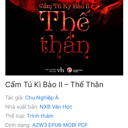
Cẩm Tú Kì Bào II – Thế Thân
Tác giả:
Chu Nghiệp Á
Nhà xuất bản:
NXB Văn Học
Thể loại:
Trinh thám
Định dạng:
AZW3
EPUB
MOBI
PDF