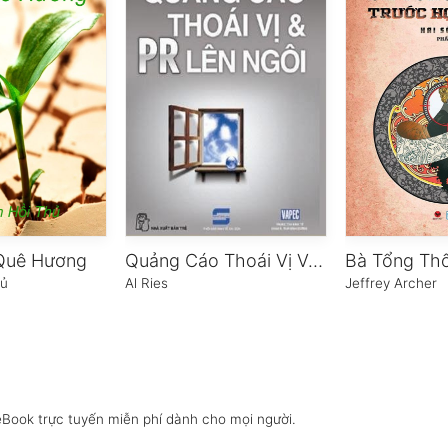
 Quê Hương
Quảng Cáo Thoái Vị Và PR Lên Ngôi
hủ
Al Ries
Jeffrey Archer
eBook trực tuyến miễn phí dành cho mọi người.