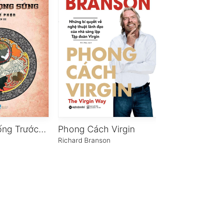
Bà Tổng Thống Trước Họng Súng
Phong Cách Virgin
Không Nơi N
Richard Branson
Dave Pelzer