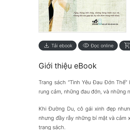
download
visibility
shopping_ca
Tải ebook
Đọc online
Giới thiệu eBook
Trang sách “Tình Yêu Đau Đớn Thế” 
rung cảm, những đau đớn, và những nỗ
Khi Đường Du, cô gái xinh đẹp như
nhưng đầy rẫy những bí mật và cảm xú
trang sách.