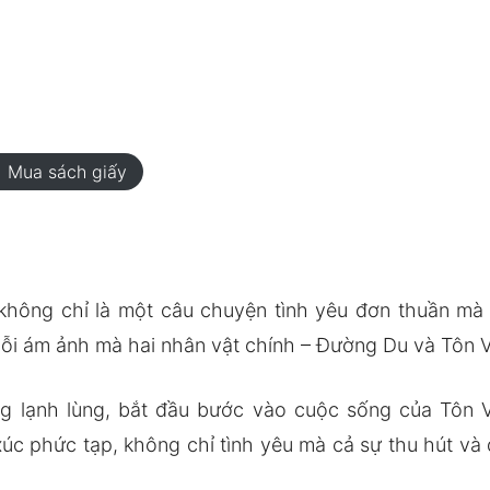
rt
Mua sách giấy
không chỉ là một câu chuyện tình yêu đơn thuần mà 
i ám ảnh mà hai nhân vật chính – Đường Du và Tôn Vă
ng lạnh lùng, bắt đầu bước vào cuộc sống của Tôn 
c phức tạp, không chỉ tình yêu mà cả sự thu hút và 