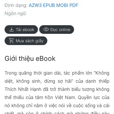
Định dạng:
AZW3
EPUB
MOBI
PDF
Ngôn ngữ:
download
visibility
Tải ebook
Đọc online
shopping_cart
Mua sách giấy
Giới thiệu eBook
Trong quãng thời gian dài, tác phẩm lớn “Không
diệt, không sinh, đừng sợ hãi” của danh thiếp
Thích Nhất Hạnh đã trở thành biểu tượng không
thể thiếu của tâm hồn Việt Nam. Quyền lực của
nó không chỉ nằm ở việc nói về cuộc sống và cái
chết, mà còn ở chính cách mà những điều này