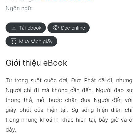
Ngôn ngữ:
download
visibility
Tải ebook
Đọc online
shopping_cart
Mua sách giấy
Giới thiệu eBook
Từ trong suốt cuộc đời, Đức Phật đã đi, nhưng
Người chỉ đi mà không cần đến. Người đạo sư
thong thả, mỗi bước chân đưa Người đến với
giây phút của hiện tại. Sự sống hiện diện chỉ
trong những khoảnh khắc hiện tại, bây giờ và ở
đây.