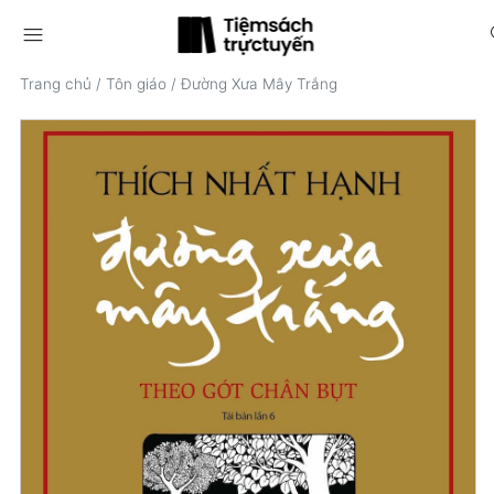
menu
s
Trang chủ
/
Tôn giáo
/
Đường Xưa Mây Trắng