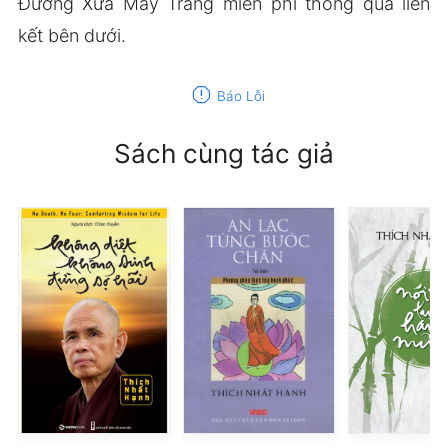
Đường Xưa Mây Trắng miễn phí thông qua liên
kết bên dưới.
report
Báo Lỗi
Sách cùng tác giả