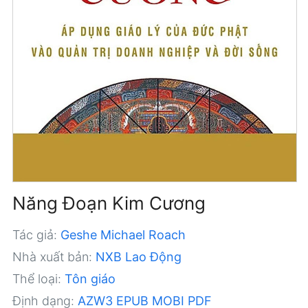
Năng Đoạn Kim Cương
Tác giả:
Geshe Michael Roach
Nhà xuất bản:
NXB Lao Động
Thể loại:
Tôn giáo
Định dạng:
AZW3
EPUB
MOBI
PDF