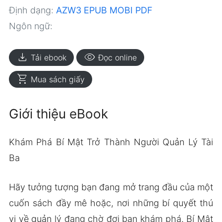
Định dạng:
AZW3
EPUB
MOBI
PDF
Ngôn ngữ:
download
visibility
Tải ebook
Đọc online
shopping_cart
Mua sách giấy
Giới thiệu eBook
Khám Phá Bí Mật Trở Thành Người Quản Lý Tài
Ba
Hãy tưởng tượng bạn đang mở trang đầu của một
cuốn sách đầy mê hoặc, nơi những bí quyết thú
vị về quản lý đang chờ đợi bạn khám phá. Bí Mật