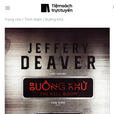
menu
s
Trang chủ
/
Trinh thám
/
Buồng Khử