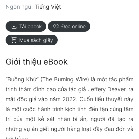
Ngôn ngữ:
Tiếng Việt
download
visibility
Tải ebook
Đọc online
shopping_cart
Mua sách giấy
Giới thiệu eBook
“Buồng Khử” (The Burning Wire) là một tác phẩm
trinh thám đỉnh cao của tác giả Jeffery Deaver, ra
mắt độc giả vào năm 2022. Cuốn tiểu thuyết này
là một cuộc hành trình kịch tính đến tận cùng tâm
trí của một kẻ sát nhân bí ẩn, người đã tạo ra
những vụ án giết người hàng loạt đầy đau đớn và
hãi hùng.