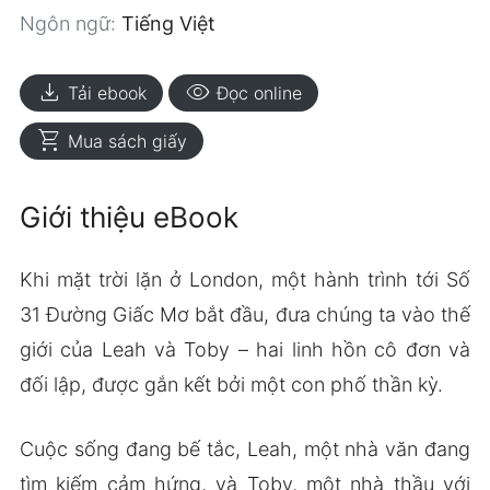
Ngôn ngữ:
Tiếng Việt
download
visibility
Tải ebook
Đọc online
shopping_cart
Mua sách giấy
Giới thiệu eBook
Khi mặt trời lặn ở London, một hành trình tới Số
31 Đường Giấc Mơ bắt đầu, đưa chúng ta vào thế
giới của Leah và Toby – hai linh hồn cô đơn và
đối lập, được gắn kết bởi một con phố thần kỳ.
Cuộc sống đang bế tắc, Leah, một nhà văn đang
tìm kiếm cảm hứng, và Toby, một nhà thầu với