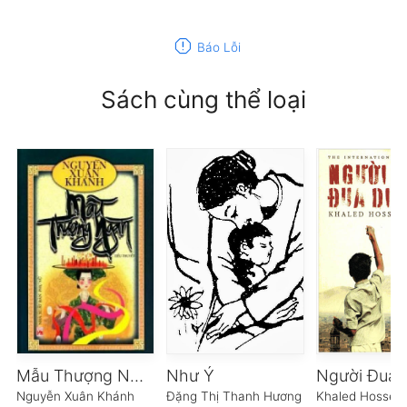
report
Báo Lỗi
Sách cùng thể loại
Mẫu Thượng Ngàn
Như Ý
Người Đua 
Nguyễn Xuân Khánh
Đặng Thị Thanh Hương
Khaled Hossein