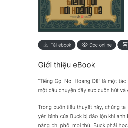
download
visibility
shopping_ca
Tải ebook
Đọc online
Giới thiệu eBook
“Tiếng Gọi Nơi Hoang Dã” là một tác
một câu chuyện đầy sức cuốn hút và 
Trong cuốn tiểu thuyết này, chúng t
yên bình của Buck bị đảo lộn khi anh
năng chi phối mọi thứ. Buck phải học