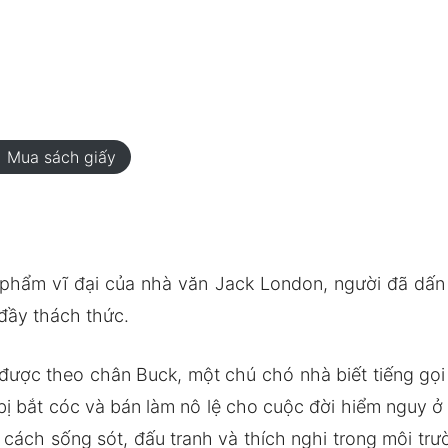
rt
Mua sách giấy
 phẩm vĩ đại của nhà văn Jack London, người đã dấn 
đầy thách thức.
a được theo chân Buck, một chú chó nhà biết tiếng gọ
 bị bắt cóc và bán làm nô lệ cho cuộc đời hiểm nguy 
 cách sống sót, đấu tranh và thích nghi trong môi tr