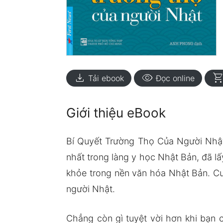
download
visibility
shopping_ca
Tải ebook
Đọc online
Giới thiệu eBook
Bí Quyết Trường Thọ Của Người Nhật 
nhất trong làng y học Nhật Bản, đã l
khỏe trong nền văn hóa Nhật Bản. Cuố
người Nhật.
Chẳng còn gì tuyệt vời hơn khi bạn 