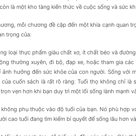
còn là một kho tàng kiến thức về cuộc sống và sức kh
ương, mỗi chương đề cập đến một khía cạnh quan trọ
an trọng của:
g loại thực phẩm giàu chất xơ, ít chất béo và đường
động thường xuyên, đi bộ, đạp xe, hoặc tham gia các 
ể ảnh hưởng đến sức khỏe của con người. Sống với mụ
 của cuốn sách là rất rõ ràng: Tuổi thọ không chỉ l
rọn vẹn hơn khi bạn duy trì một lối sống lành mạnh và
không phụ thuộc vào độ tuổi của bạn. Nó phù hợp với 
gười cao tuổi đang tìm kiếm bí quyết để sống lâu hơn 