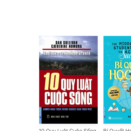
10 Quy Luật Cuộc Sống
Bí Quyết H