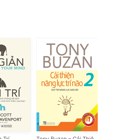
 Trí
Tony Buzan – Cải Thiện Năng Lực Trí Não 2