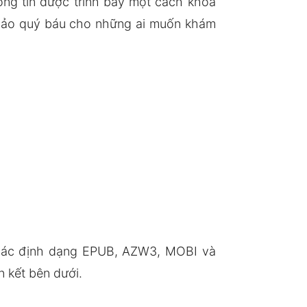
ông tin được trình bày một cách khoa
khảo quý báu cho những ai muốn khám
 các định dạng EPUB, AZW3, MOBI và
 kết bên dưới.