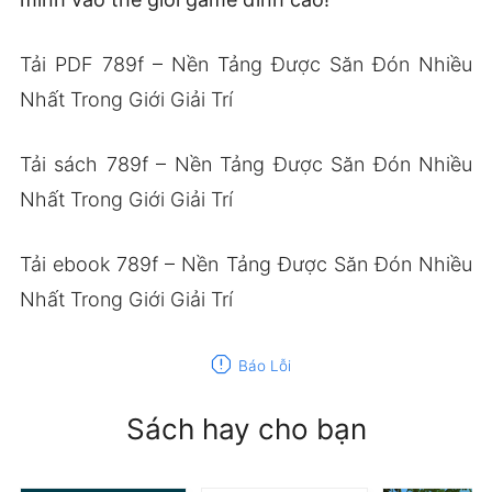
Tải PDF 789f – Nền Tảng Được Săn Đón Nhiều
Nhất Trong Giới Giải Trí
Tải sách 789f – Nền Tảng Được Săn Đón Nhiều
Nhất Trong Giới Giải Trí
Tải ebook 789f – Nền Tảng Được Săn Đón Nhiều
Nhất Trong Giới Giải Trí
report
Báo Lỗi
Sách hay cho bạn