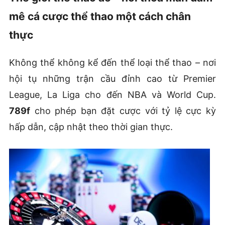
mê cá cược thể thao một cách chân
thực
Không thể không kể đến thể loại thể thao – nơi
hội tụ những trận cầu đỉnh cao từ Premier
League, La Liga cho đến NBA và World Cup.
789f
cho phép bạn đặt cược với tỷ lệ cực kỳ
hấp dẫn, cập nhật theo thời gian thực.