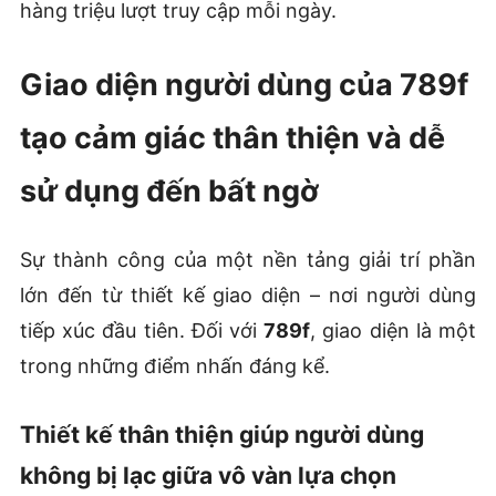
hàng triệu lượt truy cập mỗi ngày.
Giao diện người dùng của 789f
tạo cảm giác thân thiện và dễ
sử dụng đến bất ngờ
Sự thành công của một nền tảng giải trí phần
lớn đến từ thiết kế giao diện – nơi người dùng
tiếp xúc đầu tiên. Đối với
789f
, giao diện là một
trong những điểm nhấn đáng kể.
Thiết kế thân thiện giúp người dùng
không bị lạc giữa vô vàn lựa chọn