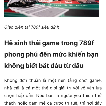
Giao diện tại 789f siêu đỉnh
Hệ sinh thái game trong 789f
phong phú đến mức khiến bạn
không biết bắt đầu từ đâu
Không đơn thuần là một nền tảng chơi game,
nhà cái là cả một thế giới giải trí với vô vàn lựa
chọn hấp dẫn. Nếu bạn là người yêu thích thử
thách hoặc đam mê cá cược trí tuệ, thì nơi đây