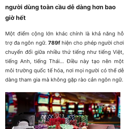
người dùng toàn cầu dễ dàng hơn bao
giờ hết
Một điểm cộng lớn khác chính là khả năng hỗ
trợ đa ngôn ngữ.
789f
hiện cho phép người chơi
chuyển đổi giữa nhiều thứ tiếng như tiếng Việt,
tiếng Anh, tiếng Thái… Điều này tạo nên một
môi trường quốc tế hóa, nơi mọi người có thể dễ
dàng tham gia mà không gặp rào cản ngôn ngữ.