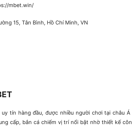
s://mbet.win/
ường 15, Tân Bình, Hồ Chí Minh, VN
BET
 uy tín hàng đầu, được nhiều người chơi tại châu Á
ung cấp, bắn cá chiếm vị trí nổi bật nhờ thiết kế côn