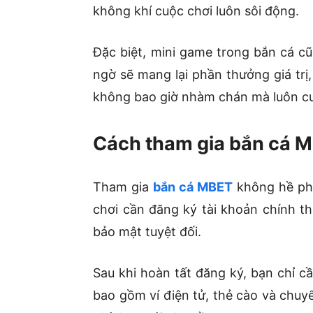
không khí cuộc chơi luôn sôi động.
Đặc biệt, mini game trong bắn cá c
ngờ sẽ mang lại phần thưởng giá tr
không bao giờ nhàm chán mà luôn cuố
Cách tham gia bắn cá 
Tham gia
bắn cá MBET
không hề phức
chơi cần đăng ký tài khoản chính t
bảo mật tuyệt đối.
Sau khi hoàn tất đăng ký, bạn chỉ 
bao gồm ví điện tử, thẻ cào và chuy