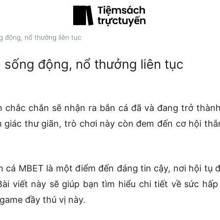
g động, nổ thưởng liên tục
 sống động, nổ thưởng liên tục
n chắc chắn sẽ nhận ra bắn cá đã và đang trở thành 
m giác thư giãn, trò chơi này còn đem đến cơ hội th
.
n cá MBET là một điểm đến đáng tin cậy, nơi hội t
Bài viết này sẽ giúp bạn tìm hiểu chi tiết về sức hấ
game đầy thú vị này.