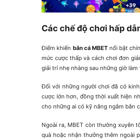
Các chế độ chơi hấp dẫ
Điểm khiến
bắn cá MBET
nổi bật chí
mức cược thấp và cách chơi đơn giả
giải trí nhẹ nhàng sau những giờ làm
Đối với những người chơi đã có kinh
cược lớn hơn, đồng thời xuất hiện n
cho những ai có kỹ năng ngắm bắn ch
Ngoài ra, MBET còn thường xuyên tổ 
quà hoặc nhận thưởng thêm ngoài p