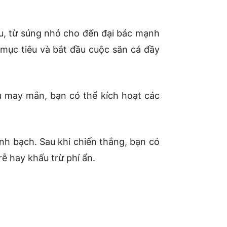
au, từ súng nhỏ cho đến đại bác mạnh
 mục tiêu và bắt đầu cuộc săn cá đầy
 may mắn, bạn có thể kích hoạt các
nh bạch. Sau khi chiến thắng, bạn có
rễ hay khấu trừ phí ẩn.