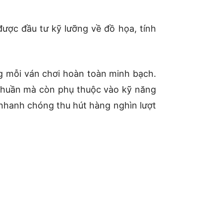
ược đầu tư kỹ lưỡng về đồ họa, tính
g mỗi ván chơi hoàn toàn minh bạch.
 thuần mà còn phụ thuộc vào kỹ năng
T nhanh chóng thu hút hàng nghìn lượt