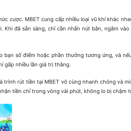
 mức cược. MBET cung cấp nhiều loại vũ khí khác nh
i. Khi đã sẵn sàng, chỉ cần nhấn nút bắn, ngắm vào
ho bạn số điểm hoặc phần thưởng tương ứng, và nếu
 gấp nhiều lần giá trị thắng.
uá trình rút tiền tại MBET vô cùng nhanh chóng và mi
hận tiền chỉ trong vòng vài phút, không lo bị chậm t