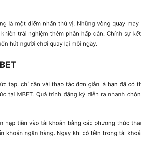
ũng là một điểm nhấn thú vị. Những vòng quay may 
ị, khiến trải nghiệm thêm phần hấp dẫn. Chính sự k
n hút người chơi quay lại mỗi ngày.
MBET
 tạp, chỉ cần vài thao tác đơn giản là bạn đã có th
hức tại MBET. Quá trình đăng ký diễn ra nhanh chón
cần nạp tiền vào tài khoản bằng các phương thức t
ển khoản ngân hàng. Ngay khi có tiền trong tài kho