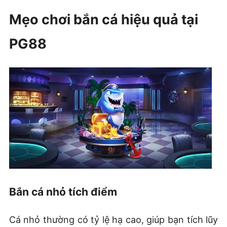
Mẹo chơi bắn cá hiệu quả tại
PG88
Bắn cá nhỏ tích điểm
Cá nhỏ thường có tỷ lệ hạ cao, giúp bạn tích lũy