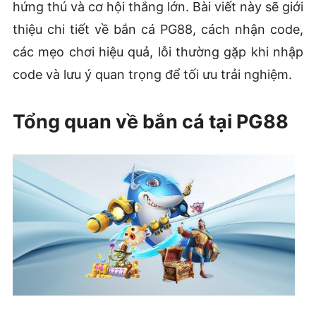
hứng thú và cơ hội thắng lớn. Bài viết này sẽ giới
thiệu chi tiết về bắn cá PG88, cách nhận code,
các mẹo chơi hiệu quả, lỗi thường gặp khi nhập
code và lưu ý quan trọng để tối ưu trải nghiệm.
Tổng quan về bắn cá tại PG88