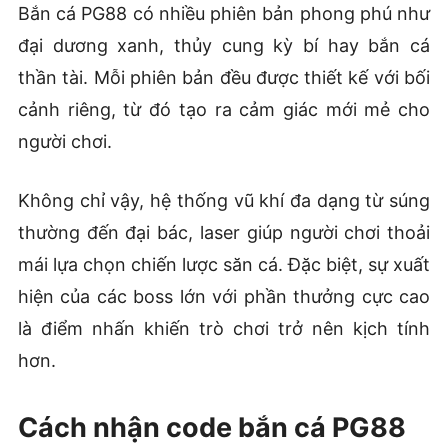
Bắn cá PG88 có nhiều phiên bản phong phú như
đại dương xanh, thủy cung kỳ bí hay bắn cá
thần tài. Mỗi phiên bản đều được thiết kế với bối
cảnh riêng, từ đó tạo ra cảm giác mới mẻ cho
người chơi.
Không chỉ vậy, hệ thống vũ khí đa dạng từ súng
thường đến đại bác, laser giúp người chơi thoải
mái lựa chọn chiến lược săn cá. Đặc biệt, sự xuất
hiện của các boss lớn với phần thưởng cực cao
là điểm nhấn khiến trò chơi trở nên kịch tính
hơn.
Cách nhận code bắn cá PG88