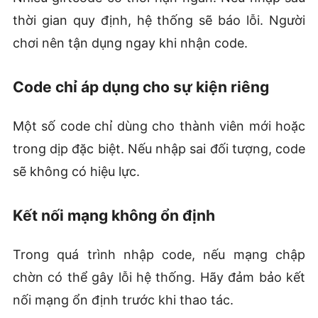
thời gian quy định, hệ thống sẽ báo lỗi. Người
chơi nên tận dụng ngay khi nhận code.
Code chỉ áp dụng cho sự kiện riêng
Một số code chỉ dùng cho thành viên mới hoặc
trong dịp đặc biệt. Nếu nhập sai đối tượng, code
sẽ không có hiệu lực.
Kết nối mạng không ổn định
Trong quá trình nhập code, nếu mạng chập
chờn có thể gây lỗi hệ thống. Hãy đảm bảo kết
nối mạng ổn định trước khi thao tác.