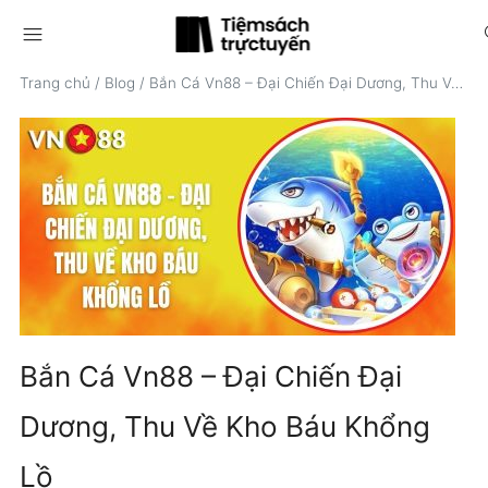
menu
s
Trang chủ
/
Blog
/
Bắn Cá Vn88 – Đại Chiến Đại Dương, Thu Về Kho Báu Khổng Lồ
Bắn Cá Vn88 – Đại Chiến Đại
Dương, Thu Về Kho Báu Khổng
Lồ