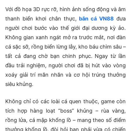
Với đồ họa 3D rực rỡ, hình ảnh sống động và âm
thanh biển khơi chân thực,
bắn cá VN88
đưa
người chơi bước vào thế giới đại dương kỳ ảo.
Không gian xanh ngát mở ra trước mắt, nơi đàn
cá sặc sỡ, rồng biển lừng lẫy, kho báu chìm sâu –
tất cả đang chờ bạn chinh phục. Ngay từ lần
đầu trải nghiệm, người chơi đã bị hút vào vòng
xoáy giải trí mãn nhãn và cơ hội trúng thưởng
siêu khủng.
Không chỉ có các loài cá quen thuộc, game còn
tích hợp hàng loạt “boss” khủng – rùa vàng,
rồng lửa, cá mập khổng lồ – mang theo số điểm
thưởng khổng lồ, đòi hỏi bạn phải vừa có chiến