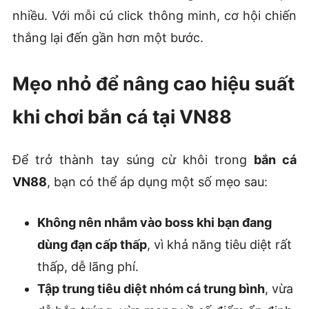
nhiều. Với mỗi cú click thông minh, cơ hội chiến
thắng lại đến gần hơn một bước.
Mẹo nhỏ để nâng cao hiệu suất
khi chơi bắn cá tại VN88
Để trở thành tay súng cừ khôi trong
bắn cá
VN88
, bạn có thể áp dụng một số mẹo sau:
Không nên nhắm vào boss khi bạn đang
dùng đạn cấp thấp
, vì khả năng tiêu diệt rất
thấp, dễ lãng phí.
Tập trung tiêu diệt nhóm cá trung bình
, vừa