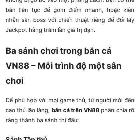
bắn liên tục để gom điểm nhanh, hoặc kiên
nhẫn săn boss với chiến thuật riêng để đổi lấy
Jackpot hàng trăm lần giá trị đạn.
Ba sảnh chơi trong bắn cá
VN88 – Mỗi trình độ một sân
chơi
Để phù hợp với mọi game thủ, từ người mới đến
cao thủ lão làng,
bắn cá trên VN88
phân chia rõ
ràng thành ba sảnh thi đấu:
Sảnh Tân thủ