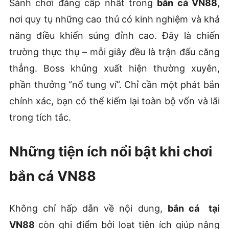
Sảnh chơi đẳng cấp nhất trong
bắn cá VN88
,
nơi quy tụ những cao thủ có kinh nghiệm và khả
năng điều khiển súng đỉnh cao. Đây là chiến
trường thực thụ – mỗi giây đều là trận đấu căng
thẳng. Boss khủng xuất hiện thường xuyên,
phần thưởng “nổ tung ví”. Chỉ cần một phát bắn
chính xác, bạn có thể kiếm lại toàn bộ vốn và lãi
trong tích tắc.
Những tiện ích nổi bật khi chơi
bắn cá VN88
Không chỉ hấp dẫn về nội dung,
bắn cá tại
VN88
còn ghi điểm bởi loạt tiện ích giúp nâng