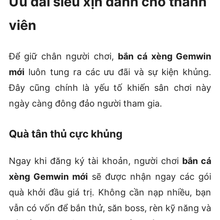
Ưu đãi siêu xịn dành cho thành
viên
Để giữ chân người chơi,
bắn cá xèng Gemwin
mới
luôn tung ra các ưu đãi và sự kiện khủng.
Đây cũng chính là yếu tố khiến sân chơi này
ngày càng đông đảo người tham gia.
Quà tân thủ cực khủng
Ngay khi đăng ký tài khoản, người chơi
bắn cá
xèng Gemwin mới
sẽ được nhận ngay các gói
quà khởi đầu giá trị. Không cần nạp nhiều, bạn
vẫn có vốn để bắn thử, săn boss, rèn kỹ năng và