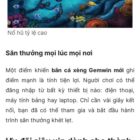
Nổ hũ tỷ lệ cao
Săn thưởng mọi lúc mọi nơi
Một điểm khiến
bắn cá xèng Gemwin mới
ghi
điểm mạnh là tính tiện lợi. Người chơi có thể
đăng nhập từ bất kỳ thiết bị nào: điện thoại,
máy tính bảng hay laptop. Chỉ cần vài giây kết
nối, bạn đã có thể tham gia và bắt đầu hành
trình săn thưởng khét lẹt.