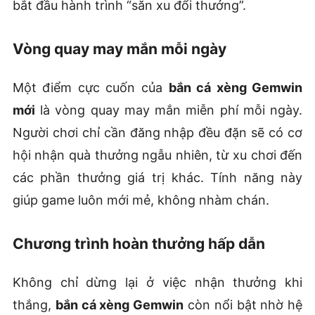
bắt đầu hành trình “săn xu đổi thưởng”.
Vòng quay may mắn mỗi ngày
Một điểm cực cuốn của
bắn cá xèng Gemwin
mới
là vòng quay may mắn miễn phí mỗi ngày.
Người chơi chỉ cần đăng nhập đều đặn sẽ có cơ
hội nhận quà thưởng ngẫu nhiên, từ xu chơi đến
các phần thưởng giá trị khác. Tính năng này
giúp game luôn mới mẻ, không nhàm chán.
Chương trình hoàn thưởng hấp dẫn
Không chỉ dừng lại ở việc nhận thưởng khi
thắng,
bắn cá xèng Gemwin
còn nổi bật nhờ hệ