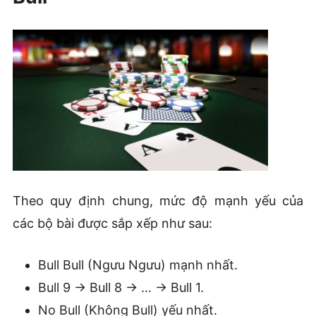
Theo quy định chung, mức độ mạnh yếu của
các bộ bài được sắp xếp như sau:
Bull Bull (Ngưu Ngưu) mạnh nhất.
Bull 9 → Bull 8 → … → Bull 1.
No Bull (Không Bull) yếu nhất.