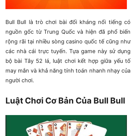
Bull Bull là trò chơi bài đối kháng nổi tiếng có
nguồn gốc từ Trung Quốc và hiện đã phổ biến
rộng rãi tại nhiều sòng casino quốc tế cũng như
các nhà cái trực tuyến. Tựa game này sử dụng
bộ bài Tây 52 lá, luật chơi kết hợp giữa yếu tố
may mắn và khả năng tính toán nhanh nhạy của
người chơi.
Luật Chơi Cơ Bản Của Bull Bull