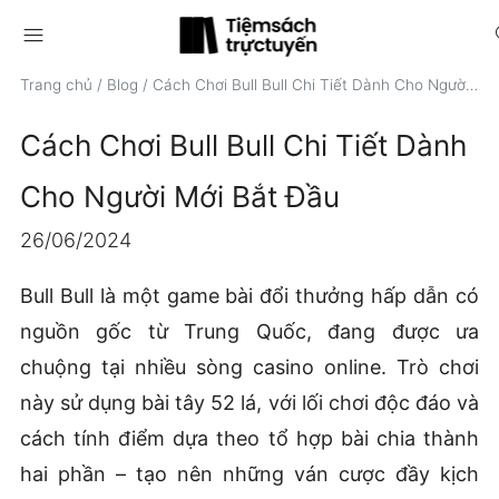
menu
s
Trang chủ
/
Blog
/
Cách Chơi Bull Bull Chi Tiết Dành Cho Người Mới Bắt Đầu
Cách Chơi Bull Bull Chi Tiết Dành
Cho Người Mới Bắt Đầu
26/06/2024
Bull Bull là một game bài đổi thưởng hấp dẫn có
nguồn gốc từ Trung Quốc, đang được ưa
chuộng tại nhiều sòng casino online. Trò chơi
này sử dụng bài tây 52 lá, với lối chơi độc đáo và
cách tính điểm dựa theo tổ hợp bài chia thành
hai phần – tạo nên những ván cược đầy kịch