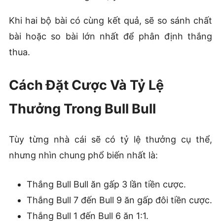
Khi hai bộ bài có cùng kết quả, sẽ so sánh chất
bài hoặc so bài lớn nhất để phân định thắng
thua.
Cách Đặt Cược Và Tỷ Lệ
Thưởng Trong Bull Bull
Tùy từng nhà cái sẽ có tỷ lệ thưởng cụ thể,
nhưng nhìn chung phổ biến nhất là:
Thắng Bull Bull ăn gấp 3 lần tiền cược.
Thắng Bull 7 đến Bull 9 ăn gấp đôi tiền cược.
Thắng Bull 1 đến Bull 6 ăn 1:1.