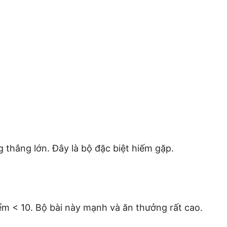
ng thắng lớn. Đây là bộ đặc biệt hiếm gặp.
ểm < 10. Bộ bài này mạnh và ăn thưởng rất cao.