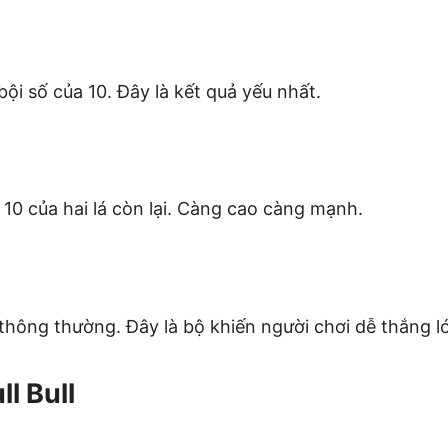
ội số của 10. Đây là kết quả yếu nhất.
 10 của hai lá còn lại. Càng cao càng mạnh.
hông thường. Đây là bộ khiến người chơi dễ thắng l
l Bull