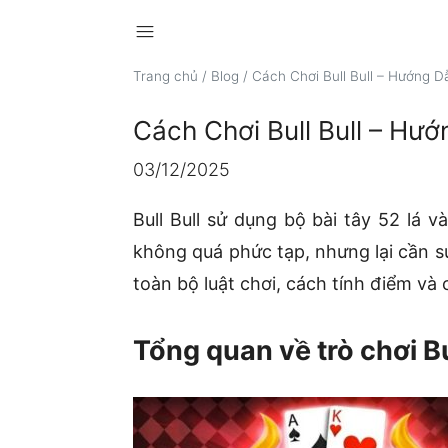
menu
Trang chủ
/
Blog
/
Cách Chơi Bull Bull – Hướng 
Cách Chơi Bull Bull – Hư
03/12/2025
Bull Bull sử dụng bộ bài tây 52 lá v
không quá phức tạp, nhưng lại cần sự
toàn bộ luật chơi, cách tính điểm và 
Tổng quan về trò chơi Bu