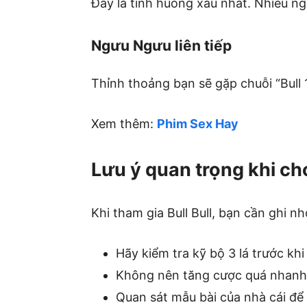
Đây là tình huống xấu nhất. Nhiều ng
Ngưu Ngưu liên tiếp
Thỉnh thoảng bạn sẽ gặp chuỗi “Bull 
Xem thêm:
Phim Sex Hay
Lưu ý quan trọng khi chơ
Khi tham gia Bull Bull, bạn cần ghi n
Hãy kiểm tra kỹ bộ 3 lá trước khi
Không nên tăng cược quá nhanh kh
Quan sát mẫu bài của nhà cái để 