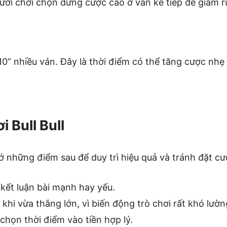
ười chơi chọn dừng cược cao ở ván kế tiếp để giảm rủ
10” nhiều ván. Đây là thời điểm có thể tăng cược nhẹ
i Bull Bull
hớ những điểm sau để duy trì hiệu quả và tránh đặt c
 kết luận bài mạnh hay yếu.
i vừa thắng lớn, vì biến động trò chơi rất khó lườn
chọn thời điểm vào tiền hợp lý.