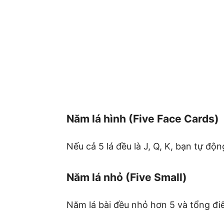
Năm lá hình (Five Face Cards)
Nếu cả 5 lá đều là J, Q, K, bạn tự độ
Năm lá nhỏ (Five Small)
Năm lá bài đều nhỏ hơn 5 và tổng đi