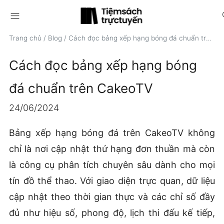
menu
s
Trang chủ
/
Blog
/
Cách đọc bảng xếp hạng bóng đá chuẩn trên CakeoTV
Cách đọc bảng xếp hạng bóng
đá chuẩn trên CakeoTV
24/06/2024
Bảng xếp hạng bóng đá trên CakeoTV không
chỉ là nơi cập nhật thứ hạng đơn thuần mà còn
là công cụ phân tích chuyên sâu dành cho mọi
tín đồ thể thao. Với giao diện trực quan, dữ liệu
cập nhật theo thời gian thực và các chỉ số đầy
đủ như hiệu số, phong độ, lịch thi đấu kế tiếp,