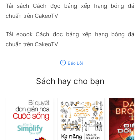
Tải sách Cách đọc bảng xếp hạng bóng đá
chuẩn trên CakeoTV
Tải ebook Cách đọc bảng xếp hạng bóng đá
chuẩn trên CakeoTV
report
Báo Lỗi
Sách hay cho bạn