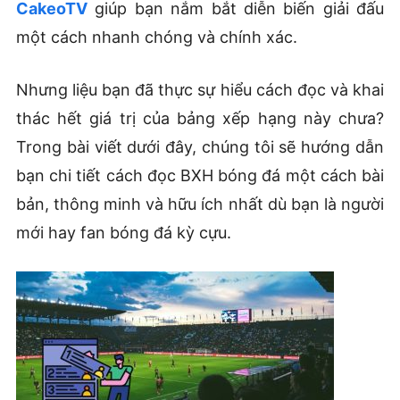
CakeoTV
giúp bạn nắm bắt diễn biến giải đấu
một cách nhanh chóng và chính xác.
Nhưng liệu bạn đã thực sự hiểu cách đọc và khai
thác hết giá trị của bảng xếp hạng này chưa?
Trong bài viết dưới đây, chúng tôi sẽ hướng dẫn
bạn chi tiết cách đọc BXH bóng đá một cách bài
bản, thông minh và hữu ích nhất dù bạn là người
mới hay fan bóng đá kỳ cựu.