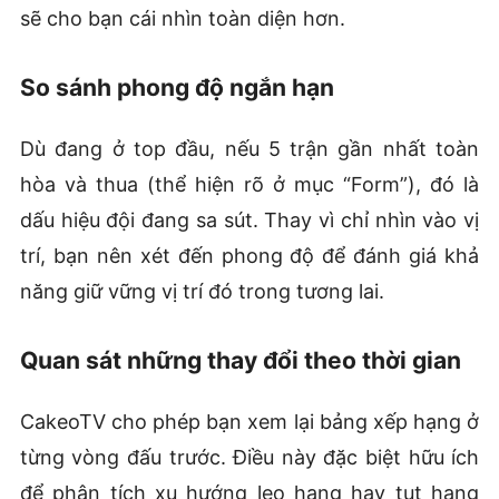
sẽ cho bạn cái nhìn toàn diện hơn.
So sánh phong độ ngắn hạn
Dù đang ở top đầu, nếu 5 trận gần nhất toàn
hòa và thua (thể hiện rõ ở mục “Form”), đó là
dấu hiệu đội đang sa sút. Thay vì chỉ nhìn vào vị
trí, bạn nên xét đến phong độ để đánh giá khả
năng giữ vững vị trí đó trong tương lai.
Quan sát những thay đổi theo thời gian
CakeoTV cho phép bạn xem lại bảng xếp hạng ở
từng vòng đấu trước. Điều này đặc biệt hữu ích
để phân tích xu hướng leo hạng hay tụt hạng