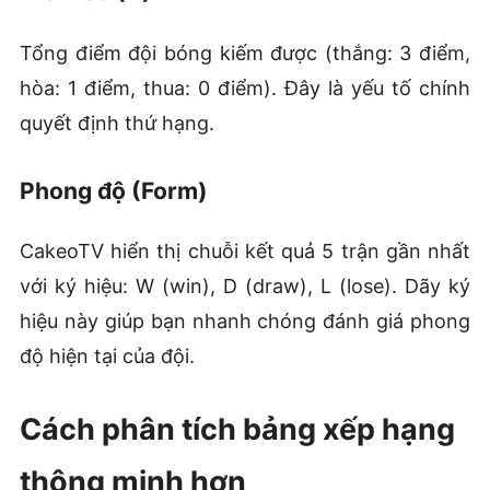
Tổng điểm đội bóng kiếm được (thắng: 3 điểm,
hòa: 1 điểm, thua: 0 điểm). Đây là yếu tố chính
quyết định thứ hạng.
Phong độ (Form)
CakeoTV hiển thị chuỗi kết quả 5 trận gần nhất
với ký hiệu: W (win), D (draw), L (lose). Dãy ký
hiệu này giúp bạn nhanh chóng đánh giá phong
độ hiện tại của đội.
Cách phân tích bảng xếp hạng
thông minh hơn