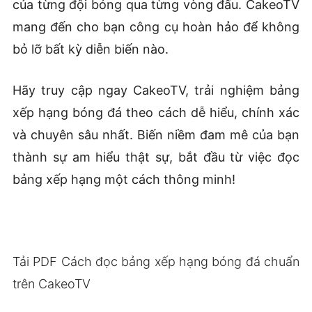
của từng đội bóng qua từng vòng đấu. CakeoTV
mang đến cho bạn công cụ hoàn hảo để không
bỏ lỡ bất kỳ diễn biến nào.
Hãy truy cập ngay CakeoTV, trải nghiệm bảng
xếp hạng bóng đá theo cách dễ hiểu, chính xác
và chuyên sâu nhất. Biến niềm đam mê của bạn
thành sự am hiểu thật sự, bắt đầu từ việc đọc
bảng xếp hạng một cách thông minh!
Tải PDF Cách đọc bảng xếp hạng bóng đá chuẩn
trên CakeoTV