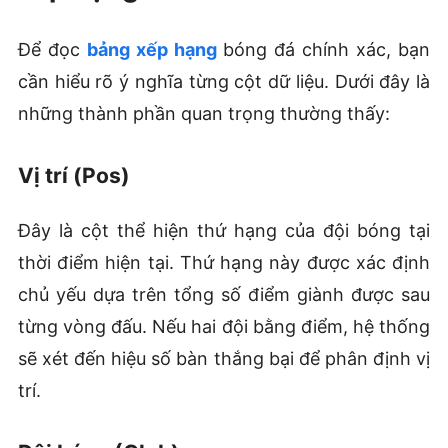
Để đọc
bảng xếp hạng
bóng đá chính xác, bạn
cần hiểu rõ ý nghĩa từng cột dữ liệu. Dưới đây là
những thành phần quan trọng thường thấy:
Vị trí (Pos)
Đây là cột thể hiện thứ hạng của đội bóng tại
thời điểm hiện tại. Thứ hạng này được xác định
chủ yếu dựa trên tổng số điểm giành được sau
từng vòng đấu. Nếu hai đội bằng điểm, hệ thống
sẽ xét đến hiệu số bàn thắng bại để phân định vị
trí.