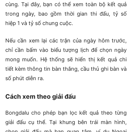
cùng. Tại đây, bạn có thể xem toàn bộ kết quả
trong ngày, bao gồm thời gian thi đấu, tỷ số
hiệp 1 và tỷ số chung cuộc.
Nếu cần xem lại các trận của ngày hôm trước,
chỉ cần bấm vào biểu tượng lịch để chọn ngày
mong muốn. Hệ thống sẽ hiển thị kết quả chi
tiết kèm thông tin bàn thắng, cầu thủ ghi bàn và
số phút diễn ra.
Cách xem theo giải đấu
Bongdalu cho phép bạn lọc kết quả theo từng
giải đấu cụ thể. Tại khung bên trái màn hình,
chọn giải đấu mà bạn quan tâm, ví dụ Ngoại