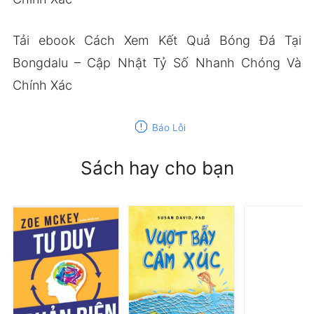
Tải ebook Cách Xem Kết Quả Bóng Đá Tại
Bongdalu – Cập Nhật Tỷ Số Nhanh Chóng Và
Chính Xác
report
Báo Lỗi
Sách hay cho bạn