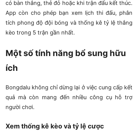
có bàn thắng, thẻ đỏ hoặc khi trận đấu kết thúc.
App còn cho phép bạn xem lịch thi đấu, phân
tích phong độ đội bóng và thống kê tỷ lệ thắng
kèo trong 5 trận gần nhất.
Một số tính năng bổ sung hữu
ích
Bongdalu không chỉ dừng lại ở việc cung cấp kết
quả mà còn mang đến nhiều công cụ hỗ trợ
người chơi.
Xem thống kê kèo và tỷ lệ cược