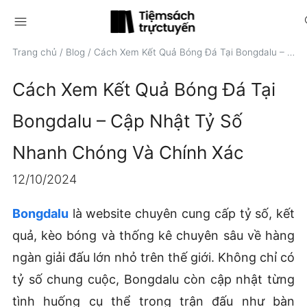
menu
s
Trang chủ
/
Blog
/
Cách Xem Kết Quả Bóng Đá Tại Bongdalu – Cập Nhật Tỷ Số Nhanh Chóng Và Chính Xác
Cách Xem Kết Quả Bóng Đá Tại
Bongdalu – Cập Nhật Tỷ Số
Nhanh Chóng Và Chính Xác
12/10/2024
Bongdalu
là website chuyên cung cấp tỷ số, kết
quả, kèo bóng và thống kê chuyên sâu về hàng
ngàn giải đấu lớn nhỏ trên thế giới. Không chỉ có
tỷ số chung cuộc, Bongdalu còn cập nhật từng
tình huống cụ thể trong trận đấu như bàn