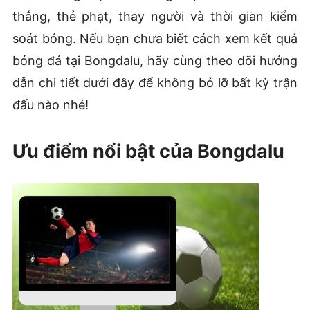
thắng, thẻ phạt, thay người và thời gian kiểm
soát bóng. Nếu bạn chưa biết cách xem kết quả
bóng đá tại Bongdalu, hãy cùng theo dõi hướng
dẫn chi tiết dưới đây để không bỏ lỡ bất kỳ trận
đấu nào nhé!
Ưu điểm nổi bật của Bongdalu