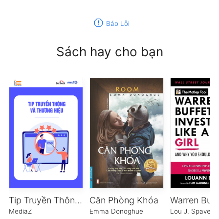
report
Báo Lỗi
Sách hay cho bạn
Tip Truyền Thông Và Thương Hiệu
Căn Phòng Khóa
MediaZ
Emma Donoghue
Lou J. Spavent