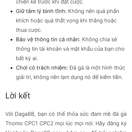
chiến kê trước khi đặt cược.
Giữ tâm lý bình tĩnh:
Không nên quá phấn
khích hoặc quá thất vọng khi thắng hoặc
thua cược.
Bảo vệ thông tin cá nhân:
Không chia sẻ
thông tin tài khoản và mật khẩu của bạn cho
bất kỳ ai.
Chơi có trách nhiệm:
Đá gà là một hình thức
giải trí, không nên lạm dụng nó để kiếm tiền.
Lời kết
Với Daga88, bạn có thể thỏa sức đam mê đá gà
Thomo CPC1 CPC2 mọi lúc mọi nơi. Hãy đăng ký