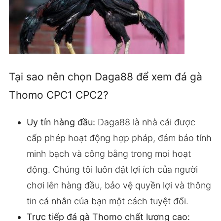
Tại sao nên chọn Daga88 để xem đá gà
Thomo CPC1 CPC2?
Uy tín hàng đầu:
Daga88 là nhà cái được
cấp phép hoạt động hợp pháp, đảm bảo tính
minh bạch và công bằng trong mọi hoạt
động. Chúng tôi luôn đặt lợi ích của người
chơi lên hàng đầu, bảo vệ quyền lợi và thông
tin cá nhân của bạn một cách tuyệt đối.
Trực tiếp đá gà Thomo chất lượng cao: