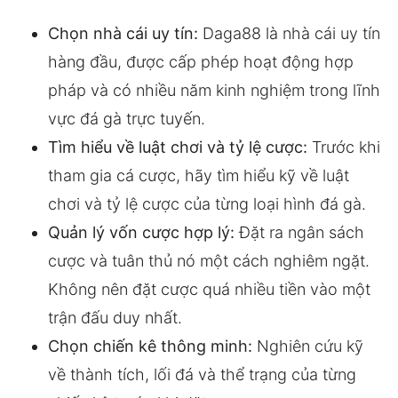
Chọn nhà cái uy tín:
Daga88 là nhà cái uy tín
hàng đầu, được cấp phép hoạt động hợp
pháp và có nhiều năm kinh nghiệm trong lĩnh
vực đá gà trực tuyến.
Tìm hiểu về luật chơi và tỷ lệ cược:
Trước khi
tham gia cá cược, hãy tìm hiểu kỹ về luật
chơi và tỷ lệ cược của từng loại hình đá gà.
Quản lý vốn cược hợp lý:
Đặt ra ngân sách
cược và tuân thủ nó một cách nghiêm ngặt.
Không nên đặt cược quá nhiều tiền vào một
trận đấu duy nhất.
Chọn chiến kê thông minh:
Nghiên cứu kỹ
về thành tích, lối đá và thể trạng của từng