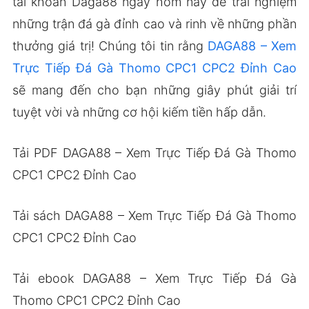
tài khoản Daga88 ngay hôm nay để trải nghiệm
những trận đá gà đỉnh cao và rinh về những phần
thưởng giá trị! Chúng tôi tin rằng
DAGA88 – Xem
Trực Tiếp Đá Gà Thomo CPC1 CPC2 Đỉnh Cao
sẽ mang đến cho bạn những giây phút giải trí
tuyệt vời và những cơ hội kiếm tiền hấp dẫn.
Tải PDF DAGA88 – Xem Trực Tiếp Đá Gà Thomo
CPC1 CPC2 Đỉnh Cao
Tải sách DAGA88 – Xem Trực Tiếp Đá Gà Thomo
CPC1 CPC2 Đỉnh Cao
Tải ebook DAGA88 – Xem Trực Tiếp Đá Gà
Thomo CPC1 CPC2 Đỉnh Cao