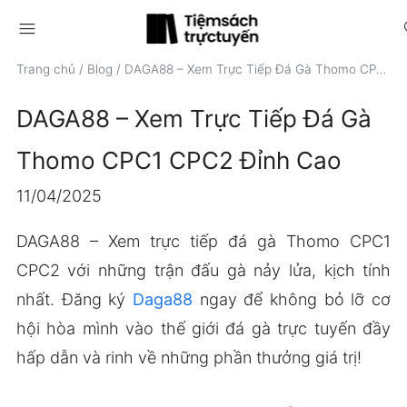
menu
s
Trang chủ
/
Blog
/
DAGA88 – Xem Trực Tiếp Đá Gà Thomo CPC1 CPC2 Đỉnh Cao
DAGA88 – Xem Trực Tiếp Đá Gà
Thomo CPC1 CPC2 Đỉnh Cao
11/04/2025
DAGA88 – Xem trực tiếp đá gà Thomo CPC1
CPC2 với những trận đấu gà nảy lửa, kịch tính
nhất. Đăng ký
Daga88
ngay để không bỏ lỡ cơ
hội hòa mình vào thế giới đá gà trực tuyến đầy
hấp dẫn và rinh về những phần thưởng giá trị!