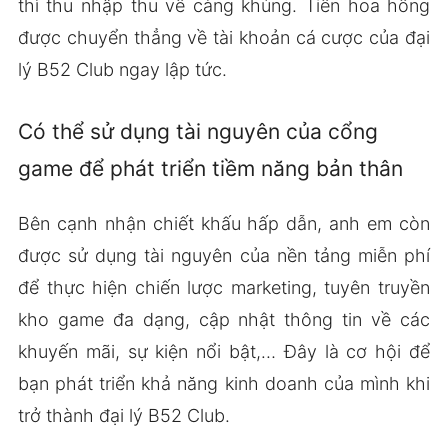
thì thu nhập thu về càng khủng. Tiền hoa hồng
được chuyển thẳng về tài khoản cá cược của đại
lý B52 Club ngay lập tức.
Có thể sử dụng tài nguyên của cổng
game để phát triển tiềm năng bản thân
Bên cạnh nhận chiết khấu hấp dẫn, anh em còn
được sử dụng tài nguyên của nền tảng miễn phí
để thực hiện chiến lược marketing, tuyên truyền
kho game đa dạng, cập nhật thông tin về các
khuyến mãi, sự kiện nổi bật,… Đây là cơ hội để
bạn phát triển khả năng kinh doanh của mình khi
trở thành đại lý B52 Club.