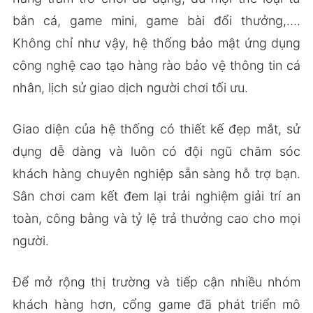
bắn cá, game mini, game bài đổi thưởng,….
Không chỉ như vậy, hệ thống bảo mật ứng dụng
công nghệ cao tạo hàng rào bảo vệ thông tin cá
nhân, lịch sử giao dịch người chơi tối ưu.
Giao diện của hệ thống có thiết kế đẹp mắt, sử
dụng dễ dàng và luôn có đội ngũ chăm sóc
khách hàng chuyên nghiệp sẵn sàng hỗ trợ bạn.
Sân chơi cam kết đem lại trải nghiệm giải trí an
toàn, công bằng và tỷ lệ trả thưởng cao cho mọi
người.
Để mở rộng thị trường và tiếp cận nhiều nhóm
khách hàng hơn, cổng game đã phát triển mô