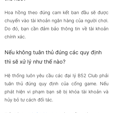
Hoa hồng theo đúng cam kết ban đầu sẽ được
chuyển vào tài khoản ngân hàng của người chơi.
Do đó, bạn cần đảm bảo thông tin về tài khoản
chính xác.
Nếu không tuân thủ đúng các quy định
thì sẽ xử lý như thế nào?
Hệ thống luôn yêu cầu các đại lý B52 Club phải
tuân thủ đúng quy định của cổng game. Nếu
phát hiện vi phạm bạn sẽ bị khóa tài khoản và
hủy bỏ tư cách đối tác.