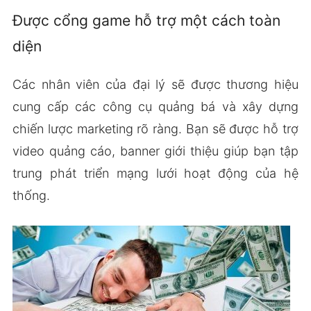
Được cổng game hỗ trợ một cách toàn
diện
Các nhân viên của đại lý sẽ được thương hiệu
cung cấp các công cụ quảng bá và xây dựng
chiến lược marketing rõ ràng. Bạn sẽ được hỗ trợ
video quảng cáo, banner giới thiệu giúp bạn tập
trung phát triển mạng lưới hoạt động của hệ
thống.