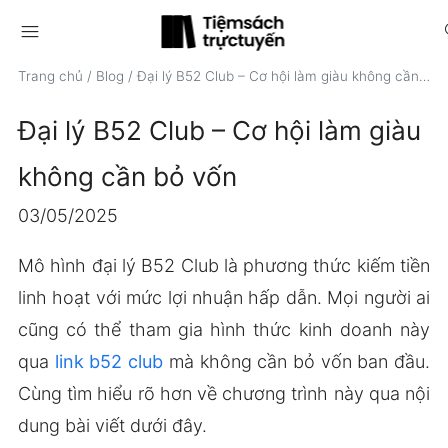
menu
s
Trang chủ
/
Blog
/
Đại lý B52 Club – Cơ hội làm giàu không cần bỏ vốn
Đại lý B52 Club – Cơ hội làm giàu
không cần bỏ vốn
03/05/2025
Mô hình đại lý B52 Club là phương thức kiếm tiền
linh hoạt với mức lợi nhuận hấp dẫn. Mọi người ai
cũng có thể tham gia hình thức kinh doanh này
qua
link b52 club
mà không cần bỏ vốn ban đầu.
Cùng tìm hiểu rõ hơn về chương trình này qua nội
dung bài viết dưới đây.