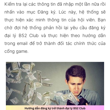
Kiểm tra lại các thông tin đã nhập một lần nữa rồi
nhấn vào mục Đăng ký. Lúc này, hệ thống sẽ
thực hiện xác minh thông tin của hội viên. Bạn
chờ đợi hệ thống phản hồi lại yêu cầu đăng ký
đại lý B52 Club và thực hiện theo hướng dẫn
trong email để trở thành đối tác chính thức của
cổng game.