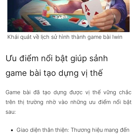
Khái quát về lịch sử hình thành game bài Iwin
Ưu điểm nổi bật giúp sảnh
game bài tạo dựng vị thế
Game bài đã tạo dựng được vị thế vững chắc
trên thị trường nhờ vào những ưu điểm nổi bật
sau:
Giao diện thân thiện: Thương hiệu mang đến