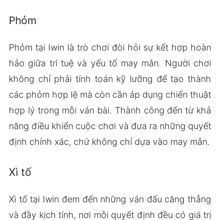
Phỏm
Phỏm tại Iwin là trò chơi đòi hỏi sự kết hợp hoàn
hảo giữa trí tuệ và yếu tố may mắn. Người chơi
không chỉ phải tính toán kỹ lưỡng để tạo thành
các phỏm hợp lệ mà còn cần áp dụng chiến thuật
hợp lý trong mỗi ván bài. Thành công đến từ khả
năng điều khiển cuộc chơi và đưa ra những quyết
định chính xác, chứ không chỉ dựa vào may mắn.
Xì tố
Xì tố tại Iwin đem đến những ván đấu căng thẳng
và đầy kịch tính, nơi mỗi quyết định đều có giá trị