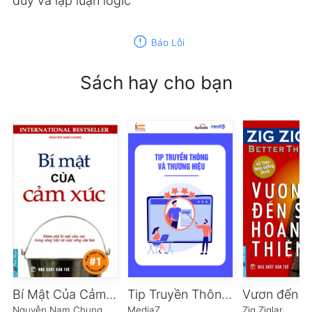
duy và lập luận logic
report
Báo Lỗi
Sách hay cho bạn
Bí Mật Của Cảm Xúc
Tip Truyền Thông Và Thương Hiệu
Nguyễn Nam Chung
MediaZ
Zig Ziglar