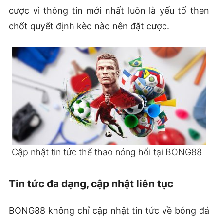
cược vì thông tin mới nhất luôn là yếu tố then
chốt quyết định kèo nào nên đặt cược.
Cập nhật tin tức thể thao nóng hổi tại BONG88
Tin tức đa dạng, cập nhật liên tục
BONG88 không chỉ cập nhật tin tức về bóng đá