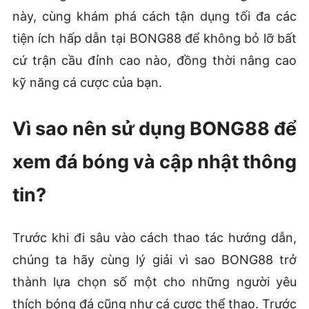
này, cùng khám phá cách tận dụng tối đa các
tiện ích hấp dẫn tại BONG88 để không bỏ lỡ bất
cứ trận cầu đỉnh cao nào, đồng thời nâng cao
kỹ năng cá cược của bạn.
Vì sao nên sử dụng BONG88 để
xem đá bóng và cập nhật thông
tin?
Trước khi đi sâu vào cách thao tác hướng dẫn,
chúng ta hãy cùng lý giải vì sao BONG88 trở
thành lựa chọn số một cho những người yêu
thích bóng đá cũng như cá cược thể thao. Trước