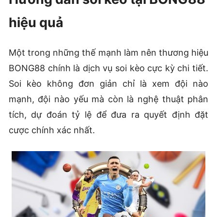
hiệu quả
Một trong những thế mạnh làm nên thương hiệu
BONG88 chính là dịch vụ soi kèo cực kỳ chi tiết.
Soi kèo không đơn giản chỉ là xem đội nào
mạnh, đội nào yếu mà còn là nghệ thuật phân
tích, dự đoán tỷ lệ để đưa ra quyết định đặt
cược chính xác nhất.