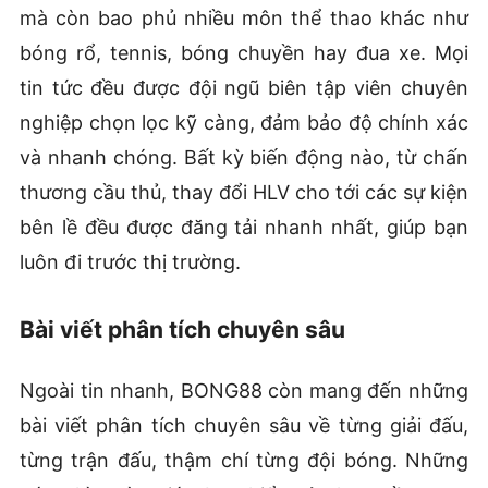
mà còn bao phủ nhiều môn thể thao khác như
bóng rổ, tennis, bóng chuyền hay đua xe. Mọi
tin tức đều được đội ngũ biên tập viên chuyên
nghiệp chọn lọc kỹ càng, đảm bảo độ chính xác
và nhanh chóng. Bất kỳ biến động nào, từ chấn
thương cầu thủ, thay đổi HLV cho tới các sự kiện
bên lề đều được đăng tải nhanh nhất, giúp bạn
luôn đi trước thị trường.
Bài viết phân tích chuyên sâu
Ngoài tin nhanh, BONG88 còn mang đến những
bài viết phân tích chuyên sâu về từng giải đấu,
từng trận đấu, thậm chí từng đội bóng. Những