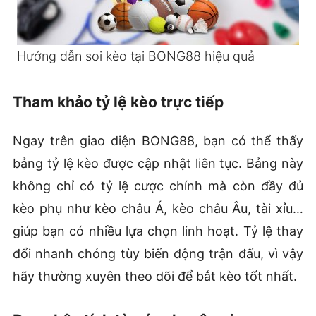
Hướng dẫn soi kèo tại BONG88 hiệu quả
Tham khảo tỷ lệ kèo trực tiếp
Ngay trên giao diện BONG88, bạn có thể thấy
bảng tỷ lệ kèo được cập nhật liên tục. Bảng này
không chỉ có tỷ lệ cược chính mà còn đầy đủ
kèo phụ như kèo châu Á, kèo châu Âu, tài xỉu…
giúp bạn có nhiều lựa chọn linh hoạt. Tỷ lệ thay
đổi nhanh chóng tùy biến động trận đấu, vì vậy
hãy thường xuyên theo dõi để bắt kèo tốt nhất.