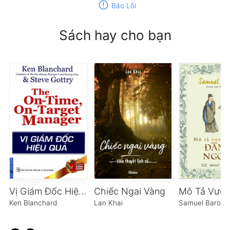
report
Báo Lỗi
Sách hay cho bạn
Vị Giám Đốc Hiệu Quả
Chiếc Ngai Vàng
Ken Blanchard
Lan Khai
Samuel Baron