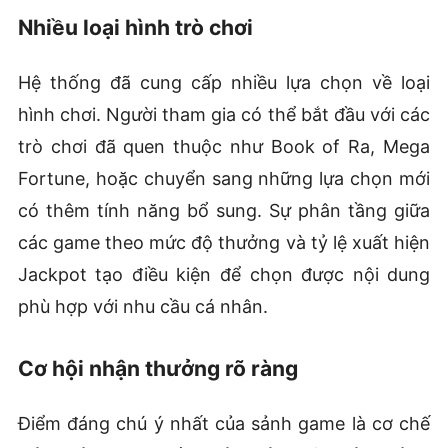
Nhiều loại hình trò chơi
Hệ thống đã cung cấp nhiều lựa chọn về loại
hình chơi. Người tham gia có thể bắt đầu với các
trò chơi đã quen thuộc như Book of Ra, Mega
Fortune, hoặc chuyển sang những lựa chọn mới
có thêm tính năng bổ sung. Sự phân tầng giữa
các game theo mức độ thưởng và tỷ lệ xuất hiện
Jackpot tạo điều kiện để chọn được nội dung
phù hợp với nhu cầu cá nhân.
Cơ hội nhận thưởng rõ ràng
Điểm đáng chú ý nhất của sảnh game là cơ chế