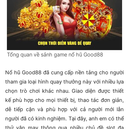
Tổng quan về sảnh game nổ hũ Good88
Nổ hũ Good88 đã cung cấp nền tảng cho người
tham gia loại hình quay thưởng này với nhiều lựa
chọn trò chơi khác nhau. Giao diện được thiết
kế phù hợp cho mọi thiết bị, thao tác đơn giản,
dễ tiếp cận và phù hợp với cả người mới lẫn
người đã có kinh nghiệm. Tại đây, anh em có thể
thử vận may thông qua nhiều chủ đề slot đa