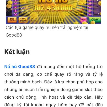
Các tựa game quay hũ nên trải nghiệm tại
Good88
Kết luận
Nổ hũ Good88
đã mang đến một hệ thống trò
chơi đa dạng, cơ chế quay rõ ràng và tỷ lệ
thưởng minh bạch. Đây là lựa chọn phù hợp cho
những ai muốn trải nghiệm dòng game slot theo
cách chủ động, linh hoạt và dễ tiếp cận. Hãy
đăng ký tài khoản ngay hôm nay để bắt đầu