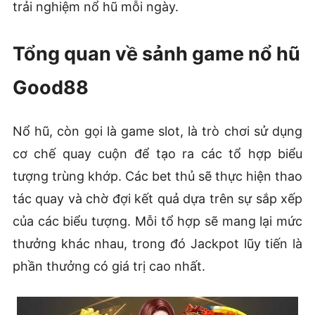
trải nghiệm nổ hũ mỗi ngày.
Tổng quan về sảnh game nổ hũ
Good88
Nổ hũ, còn gọi là game slot, là trò chơi sử dụng
cơ chế quay cuộn để tạo ra các tổ hợp biểu
tượng trùng khớp. Các bet thủ sẽ thực hiện thao
tác quay và chờ đợi kết quả dựa trên sự sắp xếp
của các biểu tượng. Mỗi tổ hợp sẽ mang lại mức
thưởng khác nhau, trong đó Jackpot lũy tiến là
phần thưởng có giá trị cao nhất.