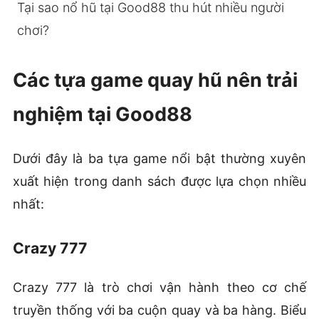
Tại sao nổ hũ tại Good88 thu hút nhiều người
chơi?
Các tựa game quay hũ nên trải
nghiệm tại Good88
Dưới đây là ba tựa game nổi bật thường xuyên
xuất hiện trong danh sách được lựa chọn nhiều
nhất:
Crazy 777
Crazy 777
là trò chơi vận hành theo cơ chế
truyền thống với ba cuộn quay và ba hàng. Biểu