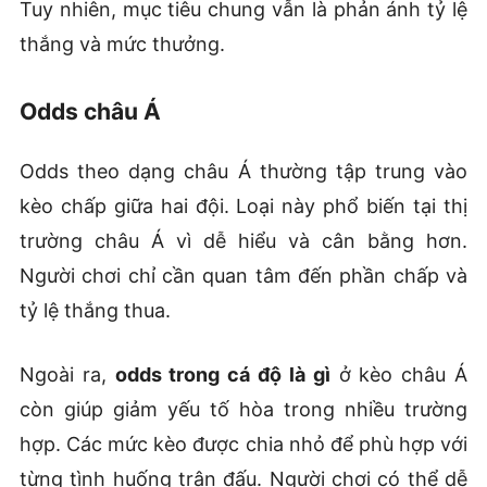
Tuy nhiên, mục tiêu chung vẫn là phản ánh tỷ lệ
thắng và mức thưởng.
Odds châu Á
Odds theo dạng châu Á thường tập trung vào
kèo chấp giữa hai đội. Loại này phổ biến tại thị
trường châu Á vì dễ hiểu và cân bằng hơn.
Người chơi chỉ cần quan tâm đến phần chấp và
tỷ lệ thắng thua.
Ngoài ra,
odds trong cá độ là gì
ở kèo châu Á
còn giúp giảm yếu tố hòa trong nhiều trường
hợp. Các mức kèo được chia nhỏ để phù hợp với
từng tình huống trận đấu. Người chơi có thể dễ