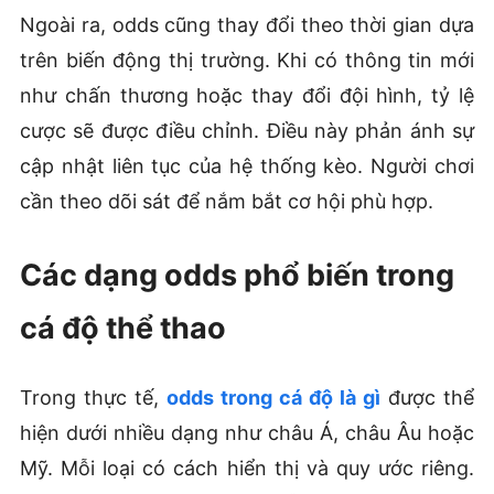
Ngoài ra, odds cũng thay đổi theo thời gian dựa
trên biến động thị trường. Khi có thông tin mới
như chấn thương hoặc thay đổi đội hình, tỷ lệ
cược sẽ được điều chỉnh. Điều này phản ánh sự
cập nhật liên tục của hệ thống kèo. Người chơi
cần theo dõi sát để nắm bắt cơ hội phù hợp.
Các dạng odds phổ biến trong
cá độ thể thao
Trong thực tế,
odds trong cá độ là gì
được thể
hiện dưới nhiều dạng như châu Á, châu Âu hoặc
Mỹ. Mỗi loại có cách hiển thị và quy ước riêng.