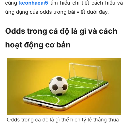
cùng
keonhacai5
tìm hiểu chi tiết cách hiểu và
ứng dụng của odds trong bài viết dưới đây.
Odds trong cá độ là gì và cách
hoạt động cơ bản
Odds trong cá độ là gì thể hiện tỷ lệ thắng thua