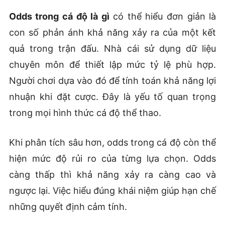
Odds trong cá độ là gì
có thể hiểu đơn giản là
con số phản ánh khả năng xảy ra của một kết
quả trong trận đấu. Nhà cái sử dụng dữ liệu
chuyên môn để thiết lập mức tỷ lệ phù hợp.
Người chơi dựa vào đó để tính toán khả năng lợi
nhuận khi đặt cược. Đây là yếu tố quan trọng
trong mọi hình thức cá độ thể thao.
Khi phân tích sâu hơn, odds trong cá độ còn thể
hiện mức độ rủi ro của từng lựa chọn. Odds
càng thấp thì khả năng xảy ra càng cao và
ngược lại. Việc hiểu đúng khái niệm giúp hạn chế
những quyết định cảm tính.