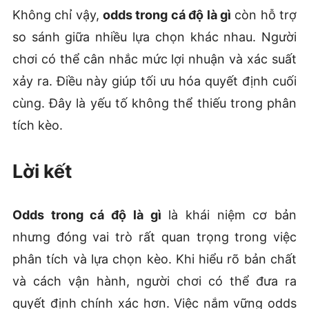
Không chỉ vậy,
odds trong cá độ là gì
còn hỗ trợ
so sánh giữa nhiều lựa chọn khác nhau. Người
chơi có thể cân nhắc mức lợi nhuận và xác suất
xảy ra. Điều này giúp tối ưu hóa quyết định cuối
cùng. Đây là yếu tố không thể thiếu trong phân
tích kèo.
Lời kết
Odds trong cá độ là gì
là khái niệm cơ bản
nhưng đóng vai trò rất quan trọng trong việc
phân tích và lựa chọn kèo. Khi hiểu rõ bản chất
và cách vận hành, người chơi có thể đưa ra
quyết định chính xác hơn. Việc nắm vững odds