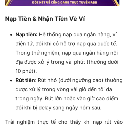
Nạp Tiền & Nhận Tiền Về Ví
Nạp tiền
: Hệ thống nạp qua ngân hàng, ví
điện tử, đôi khi có hỗ trợ nạp qua quốc tế.
Trong thử nghiệm, nạp qua ngân hàng nội
địa được xử lý trong vài phút (thường dưới
10 phút).
Rút tiền
: Rút nhỏ (dưới ngưỡng cao) thường
được xử lý trong vòng vài giờ đến tối đa
trong ngày. Rút lớn hoặc vào giờ cao điểm
đôi khi bị delay sang ngày hôm sau.
Trải nghiệm thực tế cho thấy khi nạp rút vào