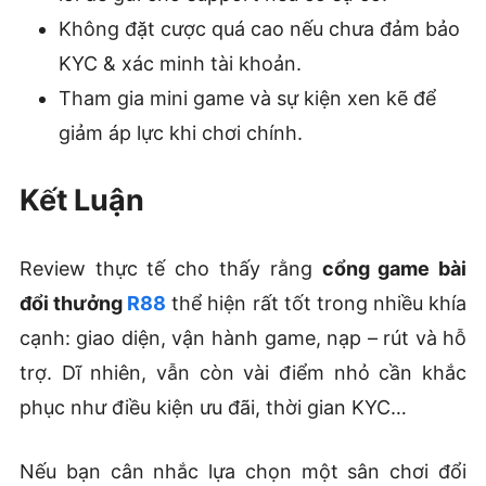
Không đặt cược quá cao nếu chưa đảm bảo
KYC & xác minh tài khoản.
Tham gia mini game và sự kiện xen kẽ để
giảm áp lực khi chơi chính.
Kết Luận
Review thực tế cho thấy rằng
cổng game bài
đổi thưởng
R88
thể hiện rất tốt trong nhiều khía
cạnh: giao diện, vận hành game, nạp – rút và hỗ
trợ. Dĩ nhiên, vẫn còn vài điểm nhỏ cần khắc
phục như điều kiện ưu đãi, thời gian KYC…
Nếu bạn cân nhắc lựa chọn một sân chơi đổi