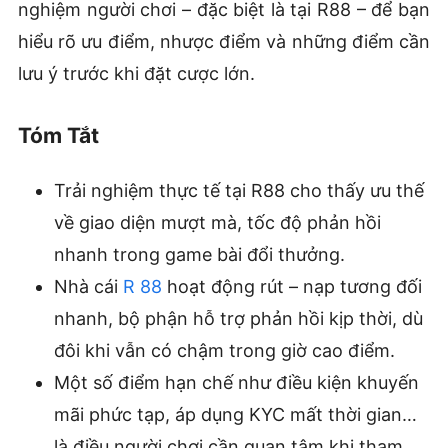
nghiệm người chơi – đặc biệt là tại R88 – để bạn
hiểu rõ ưu điểm, nhược điểm và những điểm cần
lưu ý trước khi đặt cược lớn.
Tóm Tắt
Trải nghiệm thực tế tại R88 cho thấy ưu thế
về giao diện mượt mà, tốc độ phản hồi
nhanh trong game bài đổi thưởng.
Nhà cái
R 88
hoạt động rút – nạp tương đối
nhanh, bộ phận hỗ trợ phản hồi kịp thời, dù
đôi khi vẫn có chậm trong giờ cao điểm.
Một số điểm hạn chế như điều kiện khuyến
mãi phức tạp, áp dụng KYC mất thời gian…
là điều người chơi cần quan tâm khi tham