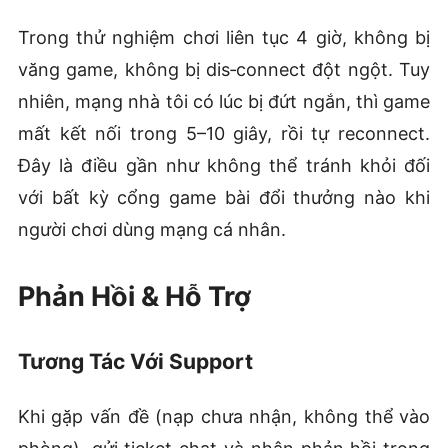
Trong thử nghiệm chơi liên tục 4 giờ, không bị
văng game, không bị dis‑connect đột ngột. Tuy
nhiên, mạng nhà tôi có lúc bị đứt ngắn, thì game
mất kết nối trong 5–10 giây, rồi tự reconnect.
Đây là điều gần như không thể tránh khỏi đối
với bất kỳ cổng game bài đổi thưởng nào khi
người chơi dùng mạng cá nhân.
Phản Hồi & Hỗ Trợ
Tương Tác Với Support
Khi gặp vấn đề (nạp chưa nhận, không thể vào