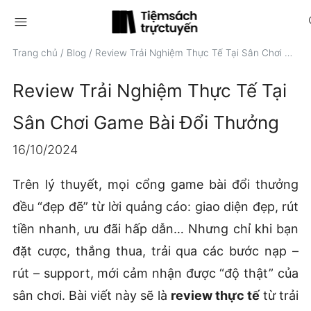
menu
s
Trang chủ
/
Blog
/
Review Trải Nghiệm Thực Tế Tại Sân Chơi Game Bài Đổi Thưởng
Review Trải Nghiệm Thực Tế Tại
Sân Chơi Game Bài Đổi Thưởng
16/10/2024
Trên lý thuyết, mọi cổng game bài đổi thưởng
đều “đẹp đẽ” từ lời quảng cáo: giao diện đẹp, rút
tiền nhanh, ưu đãi hấp dẫn… Nhưng chỉ khi bạn
đặt cược, thắng thua, trải qua các bước nạp –
rút – support, mới cảm nhận được “độ thật” của
sân chơi. Bài viết này sẽ là
review thực tế
từ trải