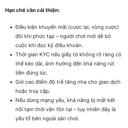
Hạn chế cần cải thiện:
Điều kiện khuyến mãi (cược lại, vòng cược)
đôi khi phức tạp – người chơi mới dễ bỏ
cuộc khi đọc kỹ điều khoản.
Thời gian KYC nếu giấy tờ không rõ ràng có
thể kéo dài, ảnh hưởng đến khả năng rút
tiền đúng lúc.
Giờ cao điểm độ trễ tăng nhẹ cho giao dịch
hoặc truy cập.
Nếu dùng mạng yếu, khả năng bị mất kết
nối tạm thời vẫn tồn tại – tuy nhiên đây là
yếu tố bên ngoài sân chơi.