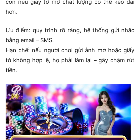
còn nếu giấy tờ mờ chất lượng có thể kéo dài
hơn.
Ưu điểm: quy trình rõ ràng, hệ thống gửi nhắc
bằng email – SMS.
Hạn chế: nếu người chơi gửi ảnh mờ hoặc giấy
tờ không hợp lệ, họ phải làm lại – gây chậm rút
tiền.