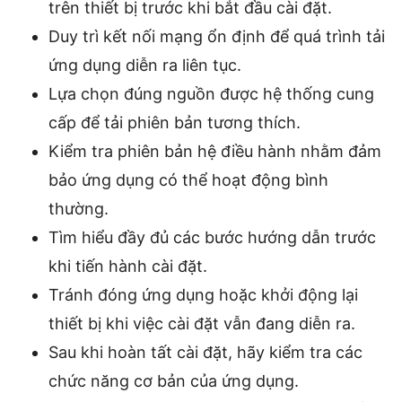
trên thiết bị trước khi bắt đầu cài đặt.
Duy trì kết nối mạng ổn định để quá trình tải
ứng dụng diễn ra liên tục.
Lựa chọn đúng nguồn được hệ thống cung
cấp để tải phiên bản tương thích.
Kiểm tra phiên bản hệ điều hành nhằm đảm
bảo ứng dụng có thể hoạt động bình
thường.
Tìm hiểu đầy đủ các bước hướng dẫn trước
khi tiến hành cài đặt.
Tránh đóng ứng dụng hoặc khởi động lại
thiết bị khi việc cài đặt vẫn đang diễn ra.
Sau khi hoàn tất cài đặt, hãy kiểm tra các
chức năng cơ bản của ứng dụng.