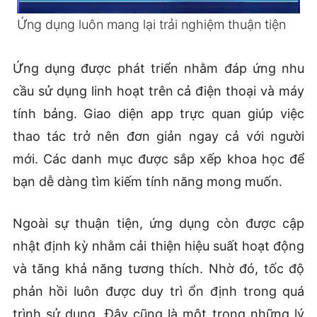
Ứng dụng luôn mang lại trải nghiệm thuận tiện
Ứng dụng được phát triển nhằm đáp ứng nhu
cầu sử dụng linh hoạt trên cả điện thoại và máy
tính bảng. Giao diện app trực quan giúp việc
thao tác trở nên đơn giản ngay cả với người
mới. Các danh mục được sắp xếp khoa học để
bạn dễ dàng tìm kiếm tính năng mong muốn.
Ngoài sự thuận tiện, ứng dụng còn được cập
nhật định kỳ nhằm cải thiện hiệu suất hoạt động
và tăng khả năng tương thích. Nhờ đó, tốc độ
phản hồi luôn được duy trì ổn định trong quá
trình sử dụng. Đây cũng là một trong những lý