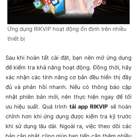
Ứng dụng RIKVIP hoạt động ổn định trên nhiều
thiết bị
Sau khi hoàn tất cài đặt, bạn nên mở ứng dụng
để kiểm tra khả năng hoạt động. Đồng thời, hãy
xác nhận các tính năng cơ bản đều hiển thị đầy
đủ và phản hồi nhanh. Nếu có thông báo cập
nhật phiên bản mới, nên thực hiện ngay để tối
ưu hiệu suất. Quá trình
tải app RIKVIP
sẽ hoàn
chỉnh hơn khi ứng dụng được kiểm tra kỹ trước
khi sử dụng lâu dài. Ngoài ra, việc theo dõi các
bản cập nhật cũng giúp bạn tiếp cận thêm nhiều