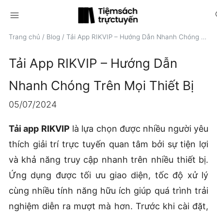
menu
s
Trang chủ
/
Blog
/
Tải App RIKVIP – Hướng Dẫn Nhanh Chóng Trên Mọi Thiết Bị
Tải App RIKVIP – Hướng Dẫn
Nhanh Chóng Trên Mọi Thiết Bị
05/07/2024
Tải app RIKVIP
là lựa chọn được nhiều người yêu
thích giải trí trực tuyến quan tâm bởi sự tiện lợi
và khả năng truy cập nhanh trên nhiều thiết bị.
Ứng dụng được tối ưu giao diện, tốc độ xử lý
cùng nhiều tính năng hữu ích giúp quá trình trải
nghiệm diễn ra mượt mà hơn. Trước khi cài đặt,