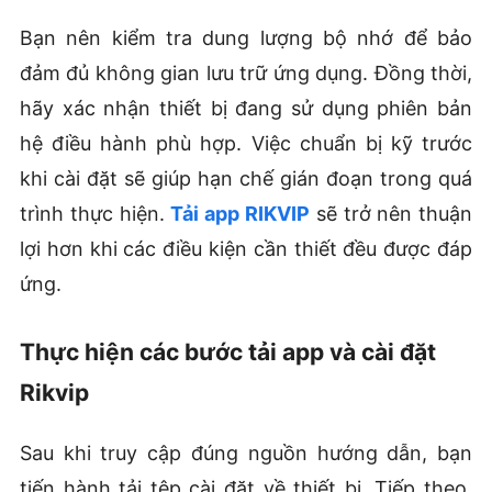
Bạn nên kiểm tra dung lượng bộ nhớ để bảo
đảm đủ không gian lưu trữ ứng dụng. Đồng thời,
hãy xác nhận thiết bị đang sử dụng phiên bản
hệ điều hành phù hợp. Việc chuẩn bị kỹ trước
khi cài đặt sẽ giúp hạn chế gián đoạn trong quá
trình thực hiện.
Tải app RIKVIP
sẽ trở nên thuận
lợi hơn khi các điều kiện cần thiết đều được đáp
ứng.
Thực hiện các bước tải app và cài đặt
Rikvip
Sau khi truy cập đúng nguồn hướng dẫn, bạn
tiến hành tải tệp cài đặt về thiết bị. Tiếp theo,