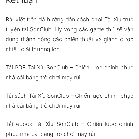
Kết luận
Bài viết trên đã hướng dẫn cách chơi Tài Xỉu trực
tuyến tại SonClub. Hy vọng các game thủ sẽ vận
dụng thành công các chiến thuật và giành được
nhiều giải thưởng lớn.
Tải PDF Tài Xỉu SonClub – Chiến lược chinh phục
nhà cái bằng trò chơi may rủi
Tải sách Tài Xỉu SonClub – Chiến lược chinh phục
nhà cái bằng trò chơi may rủi
Tải ebook Tài Xỉu SonClub – Chiến lược chinh
phục nhà cái bằng trò chơi may rủi