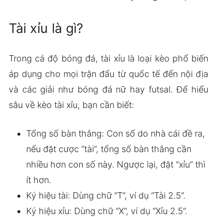
Tài xỉu là gì?
Trong cá độ bóng đá, tài xỉu là loại kèo phổ biến
áp dụng cho mọi trận đấu từ quốc tế đến nội địa
và các giải như bóng đá nữ hay futsal. Để hiểu
sâu về kèo tài xỉu, bạn cần biết:
Tổng số bàn thắng: Con số do nhà cái đề ra,
nếu đặt cược “tài”, tổng số bàn thắng cần
nhiều hơn con số này. Ngược lại, đặt “xỉu” thì
ít hơn.
Ký hiệu tài: Dùng chữ “T”, ví dụ “Tài 2.5”.
Ký hiệu xỉu: Dùng chữ “X”, ví dụ “Xỉu 2.5”.