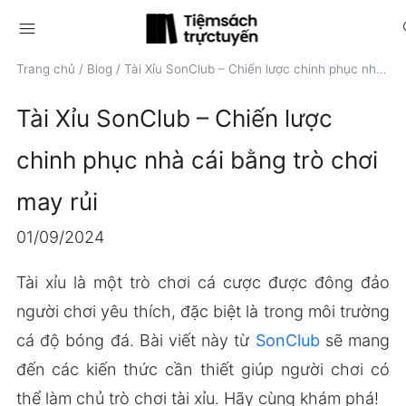
menu
s
Trang chủ
/
Blog
/
Tài Xỉu SonClub – Chiến lược chinh phục nhà cái bằng trò chơi may rủi
Tài Xỉu SonClub – Chiến lược
chinh phục nhà cái bằng trò chơi
may rủi
01/09/2024
Tài xỉu là một trò chơi cá cược được đông đảo
người chơi yêu thích, đặc biệt là trong môi trường
cá độ bóng đá. Bài viết này từ
SonClub
sẽ mang
đến các kiến thức cần thiết giúp người chơi có
thể làm chủ trò chơi tài xỉu. Hãy cùng khám phá!