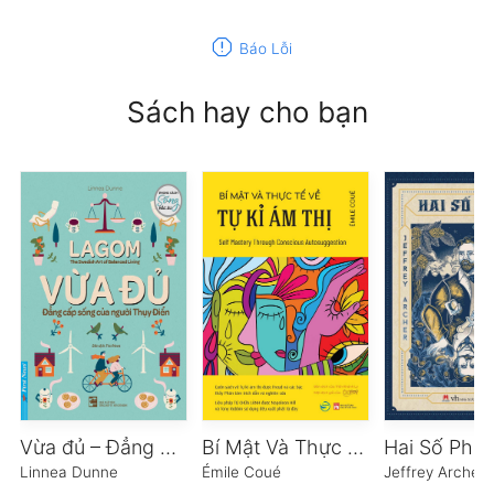
report
Báo Lỗi
Sách hay cho bạn
Vừa đủ – Đẳng cấp sống của người Thụy Điển
Bí Mật Và Thực Tế Về Tự Kỉ Ám Thị
Hai Số Phậ
Linnea Dunne
Émile Coué
Jeffrey Archer