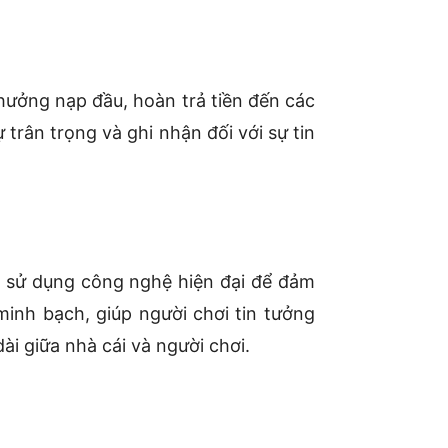
hưởng nạp đầu, hoàn trả tiền đến các
trân trọng và ghi nhận đối với sự tin
g sử dụng công nghệ hiện đại để đảm
minh bạch, giúp người chơi tin tưởng
ài giữa nhà cái và người chơi.