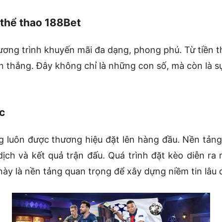
 thể thao 188Bet
ơng trình khuyến mãi đa dạng, phong phú. Từ tiền t
n thắng. Đây không chỉ là những con số, mà còn là sự 
c
g luôn được thương hiệu đặt lên hàng đầu. Nền tản
ịch và kết quả trận đấu. Quá trình đặt kèo diễn ra 
này là nền tảng quan trọng để xây dựng niềm tin lâu d