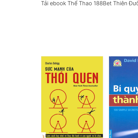
Tải ebook Thể Thao 188Bet Thiên Đ