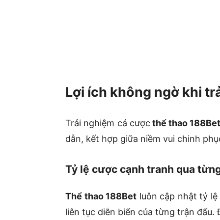
Lợi ích không ngờ khi tr
Trải nghiệm cá cược
thể thao 188Be
dẫn, kết hợp giữa niềm vui chinh phụ
Tỷ lệ cược cạnh tranh qua từng
Thể thao 188Bet
luôn cập nhật tỷ l
liên tục diễn biến của từng trận đấu.