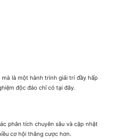
mà là một hành trình giải trí đầy hấp
ghiệm độc đáo chỉ có tại đây.
các phân tích chuyên sâu và cập nhật
nhiều cơ hội thắng cược hơn.