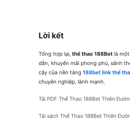
Lời kết
Tổng hợp lại,
thể thao 188Bet
là một
dẫn, khuyến mãi phong phú, sảnh thể 
cậy của nền tảng
188bet link thể th
chuyên nghiệp, lành mạnh.
Tải PDF Thể Thao 188Bet Thiên Đườ
Tải sách Thể Thao 188Bet Thiên Đườ