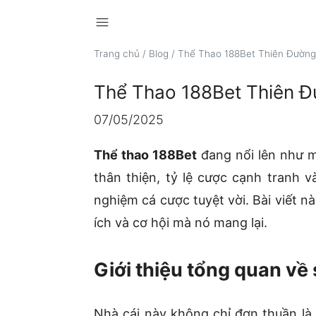
menu
Trang chủ
/
Blog
/
Thể Thao 188Bet Thiên Đườn
Thể Thao 188Bet Thiên 
07/05/2025
Thể thao 188Bet
đang nổi lên như m
thân thiện, tỷ lệ cược cạnh tranh 
nghiệm cá cược tuyệt vời. Bài viết 
ích và cơ hội mà nó mang lại.
Giới thiệu tổng quan về
Nhà cái này không chỉ đơn thuần là 