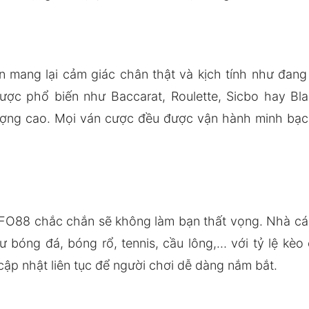
ôn mang lại cảm giác chân thật và kịch tính như đang
ợc phổ biến như Baccarat, Roulette, Sicbo hay Bla
lượng cao. Mọi ván cược đều được vận hành minh bạc
 FO88 chắc chắn sẽ không làm bạn thất vọng. Nhà cá
bóng đá, bóng rổ, tennis, cầu lông,… với tỷ lệ kèo 
 cập nhật liên tục để người chơi dễ dàng nắm bắt.