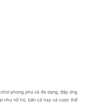
ò chơi phong phú và đa dạng, đáp ứng
đại như nổ hũ, bắn cá hay cá cược thể