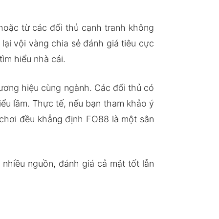
hoặc từ các đối thủ cạnh tranh không
lại vội vàng chia sẻ đánh giá tiêu cực
tìm hiểu nhà cái.
hương hiệu cùng ngành. Các đối thủ có
hiểu lầm. Thực tế, nếu bạn tham khảo ý
i chơi đều khẳng định FO88 là một sân
ừ nhiều nguồn, đánh giá cả mặt tốt lẫn