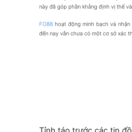
này đã góp phần khẳng định vị thế và
FO88
hoạt động minh bạch và nhận đư
đến nay vẫn chưa có một cơ sở xác t
Tỉnh táo trước các tin đ