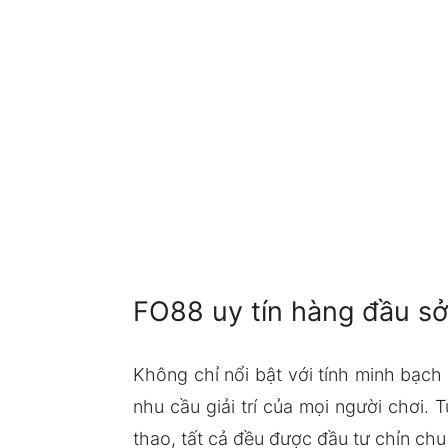
FO88 uy tín hàng đầu s
Không chỉ nổi bật với tính minh bạc
nhu cầu giải trí của mọi người chơi.
thao, tất cả đều được đầu tư chỉn chu