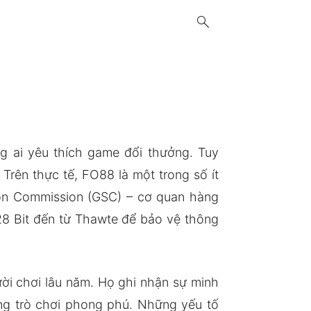
search
g ai yêu thích game đổi thưởng. Tuy
rên thực tế, FO88 là một trong số ít
ion Commission (GSC) – cơ quan hàng
28 Bit đến từ Thawte để bảo vệ thông
ời chơi lâu năm. Họ ghi nhận sự minh
ng trò chơi phong phú. Những yếu tố