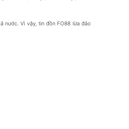
ả nước. Vì vậy, tin đồn FO88 lừa đảo