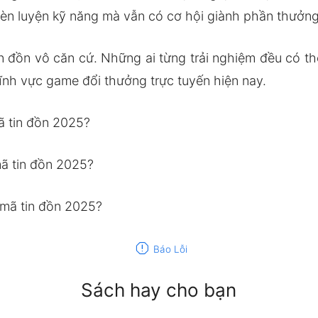
a rèn luyện kỹ năng mà vẫn có cơ hội giành phần thưởng
n đồn vô căn cứ. Những ai từng trải nghiệm đều có th
lĩnh vực game đổi thưởng trực tuyến hiện nay.
ã tin đồn 2025?
mã tin đồn 2025?
 mã tin đồn 2025?
report
Báo Lỗi
Sách hay cho bạn