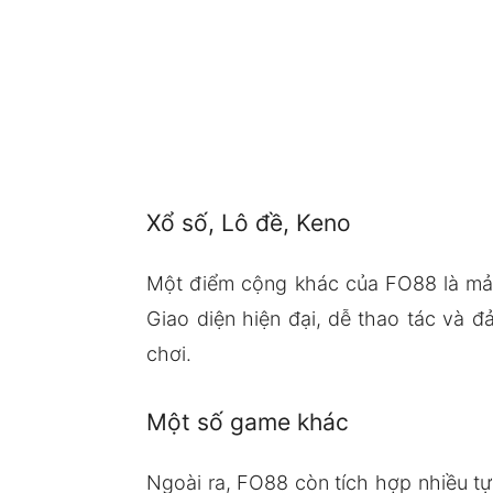
Xổ số, Lô đề, Keno
Một điểm cộng khác của FO88 là mảng
Giao diện hiện đại, dễ thao tác và 
chơi.
Một số game khác
Ngoài ra, FO88 còn tích hợp nhiều tự