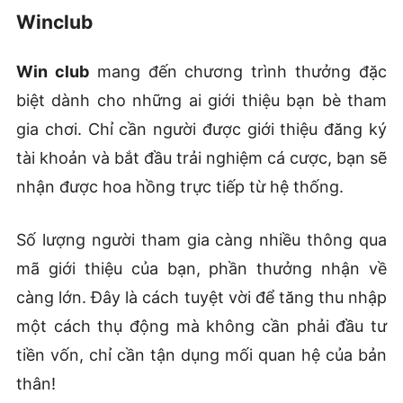
Winclub
Win club
mang đến chương trình thưởng đặc
biệt dành cho những ai giới thiệu bạn bè tham
gia chơi. Chỉ cần người được giới thiệu đăng ký
tài khoản và bắt đầu trải nghiệm cá cược, bạn sẽ
nhận được hoa hồng trực tiếp từ hệ thống.
Số lượng người tham gia càng nhiều thông qua
mã giới thiệu của bạn, phần thưởng nhận về
càng lớn. Đây là cách tuyệt vời để tăng thu nhập
một cách thụ động mà không cần phải đầu tư
tiền vốn, chỉ cần tận dụng mối quan hệ của bản
thân!