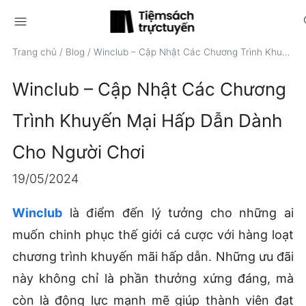
menu
s
Trang chủ
/
Blog
/
Winclub – Cập Nhật Các Chương Trình Khuyến Mại Hấp Dẫn Dành Cho Người Chơi
Winclub – Cập Nhật Các Chương
Trình Khuyến Mại Hấp Dẫn Dành
Cho Người Chơi
19/05/2024
Winclub
là điểm đến lý tưởng cho những ai
muốn chinh phục thế giới cá cược với hàng loạt
chương trình khuyến mãi hấp dẫn. Những ưu đãi
này không chỉ là phần thưởng xứng đáng, mà
còn là động lực mạnh mẽ giúp thành viên đạt