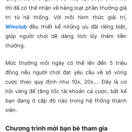
thì đã có thể nhận về hàng loạt phần thưởng giá
trị từ hệ thống. Với mỗi hình thức giải trí,
Winclub
đều thiết kế những ưu đãi riêng biệt,
giúp người chơi dễ dàng tích lũy thêm tiền
thưởng.
Mức thưởng mỗi ngày có thể lên đến 5 triệu
đồng nếu người chơi đạt yêu cầu về số vòng
cược theo quy định như 10x, 20x,… Đây là cơ
hội vàng để tăng tốc tài khoản cá cược, bất kể
bạn đang ở cấp độ nào trong hệ thống thành
viên.
Chương trình mời bạn bè tham gia