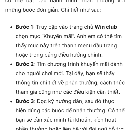
có thể bắt đầu hành trình nhận thưởng với
những bước đơn giản. Chi tiết như sau:
Bước 1
: Truy cập vào trang chủ
Win club
chọn mục “Khuyến mãi”. Anh em có thể tìm
thấy mục này trên thanh menu đầu trang
hoặc trong bảng điều hướng chính.
Bước 2
: Tìm chương trình khuyến mãi dành
cho người chơi mới. Tại đây, bạn sẽ thấy
thông tin chi tiết về phần thưởng, cách thức
tham gia cũng như các điều kiện cần thiết.
Bước 3
: Đọc kỹ hướng dẫn, sau đó thực
hiện đúng các bước để nhận thưởng. Có thể
bạn sẽ cần xác minh tài khoản, kích hoạt
phần thưởng hoặc liên hệ với đội ngũ hỗ trợ