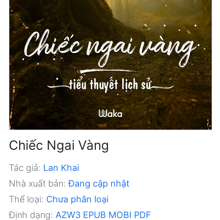
Chiếc Ngai Vàng
Tác giả:
Lan Khai
Nhà xuất bản:
Đang cập nhật
Thể loại:
Chưa phân loại
Định dạng:
AZW3
EPUB
MOBI
PDF