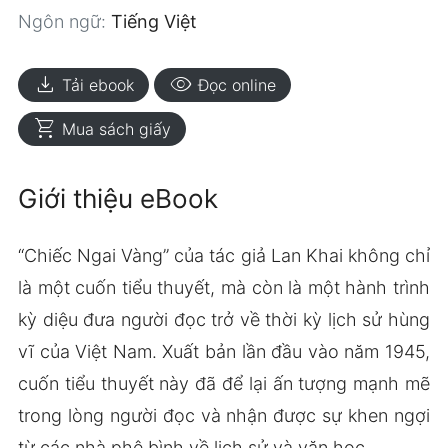
Ngôn ngữ:
Tiếng Việt
download
visibility
Tải ebook
Đọc online
shopping_cart
Mua sách giấy
Giới thiệu eBook
“Chiếc Ngai Vàng” của tác giả Lan Khai không chỉ
là một cuốn tiểu thuyết, mà còn là một hành trình
kỳ diệu đưa người đọc trở về thời kỳ lịch sử hùng
vĩ của Việt Nam. Xuất bản lần đầu vào năm 1945,
cuốn tiểu thuyết này đã để lại ấn tượng mạnh mẽ
trong lòng người đọc và nhận được sự khen ngợi
từ các nhà phê bình về lịch sử và văn học.