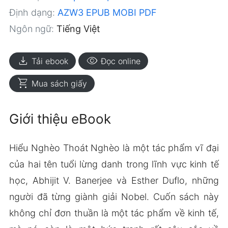
Định dạng:
AZW3
EPUB
MOBI
PDF
Ngôn ngữ:
Tiếng Việt
download
visibility
Tải ebook
Đọc online
shopping_cart
Mua sách giấy
Giới thiệu eBook
Hiểu Nghèo Thoát Nghèo là một tác phẩm vĩ đại
của hai tên tuổi lừng danh trong lĩnh vực kinh tế
học, Abhijit V. Banerjee và Esther Duflo, những
người đã từng giành giải Nobel. Cuốn sách này
không chỉ đơn thuần là một tác phẩm về kinh tế,