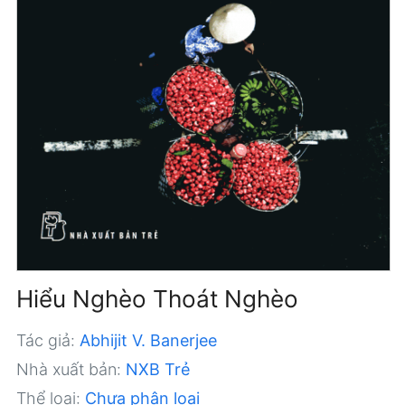
Hiểu Nghèo Thoát Nghèo
Tác giả:
Abhijit V. Banerjee
Nhà xuất bản:
NXB Trẻ
Thể loại:
Chưa phân loại