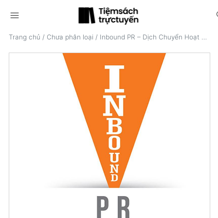
menu
s
Trang chủ
/
Chưa phân loại
/
Inbound PR – Dịch Chuyển Hoạt Động Theo Mô Hình Inbound