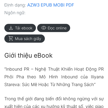
Định dạng:
AZW3
EPUB
MOBI
PDF
Ngôn ngữ:
download
visibility
Tải ebook
Đọc online
shopping_cart
Mua sách giấy
Giới thiệu eBook
“Inbound PR – Nghệ Thuật Khiến Hoạt Động PR
Phôi Pha theo Mô Hình Inbound của Iliyana
Stareva: Sức Mê Hoặc Từ Những Trang Sách”
Trong thế giới đang biến đổi không ngừng với sự
xuất hiện của các xu hướng kỹ thuật số, việc giao