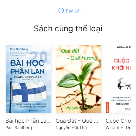
report
Báo Lỗi
Sách cùng thể loại
Bài học Phần Lan 2.0
Quà Đất – Quê Hương
Pasi Sahlberg
Nguyễn Hồi Thủ
William H. Drape