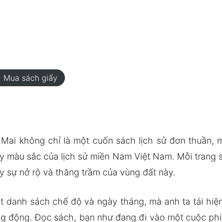
rt
Mua sách giấy
ai không chỉ là một cuốn sách lịch sử đơn thuần, mà
 màu sắc của lịch sử miền Nam Việt Nam. Mỗi trang s
y sự nở rộ và thăng trầm của vùng đất này.
 danh sách chế độ và ngày tháng, mà anh ta tái hiện 
g động. Đọc sách, bạn như đang đi vào một cuộc phi