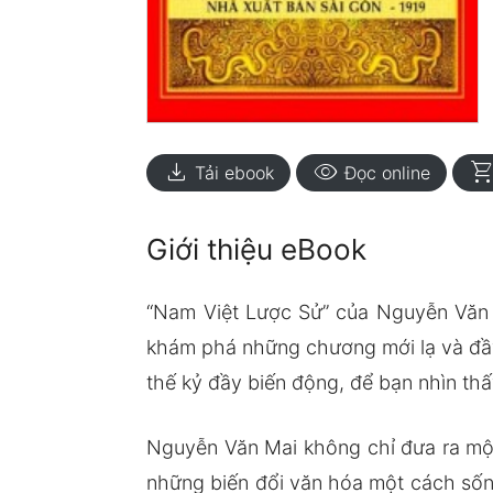
download
visibility
shopping_ca
Tải ebook
Đọc online
Giới thiệu eBook
“Nam Việt Lược Sử” của Nguyễn Văn M
khám phá những chương mới lạ và đầy
thế kỷ đầy biến động, để bạn nhìn thấ
Nguyễn Văn Mai không chỉ đưa ra một
những biến đổi văn hóa một cách sốn