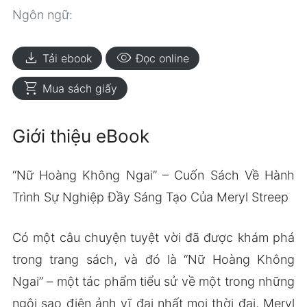
Ngôn ngữ:
download
visibility
Tải ebook
Đọc online
shopping_cart
Mua sách giấy
Giới thiệu eBook
“Nữ Hoàng Không Ngai” – Cuốn Sách Về Hành
Trình Sự Nghiệp Đầy Sáng Tạo Của Meryl Streep
Có một câu chuyện tuyệt vời đã được khám phá
trong trang sách, và đó là “Nữ Hoàng Không
Ngai” – một tác phẩm tiểu sử về một trong những
ngôi sao điện ảnh vĩ đại nhất mọi thời đại, Meryl