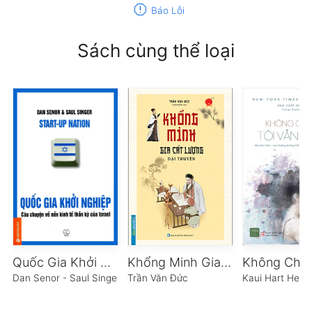
report
Báo Lỗi
Sách cùng thể loại
Quốc Gia Khởi Nghiệp
Khổng Minh Gia Cát Lượng Đại Truyện
Dan Senor - Saul Singer
Trần Văn Đức
Kaui Hart Hem