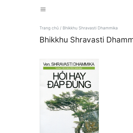
menu
Trang chủ
/
Bhikkhu Shravasti Dhammika
Bhikkhu Shravasti Dhamm