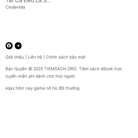
Tất Cả Đều Là Sự Sắp Xếp Tốt Nhất
Cinderella
Giới thiệu
|
Liên hệ
|
Chính sách bảo mật
Bản Quyền © 2025
TIEMSACH.ORG
. Tiệm sách eBook trực
tuyến miễn phí dành cho mọi người.
kqxs hôm nay
game nổ hũ đổi thưởng