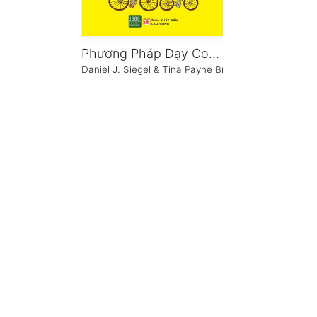
Phương Pháp Dạy Con Không Đòn Roi
Daniel J. Siegel & Tina Payne Bryson