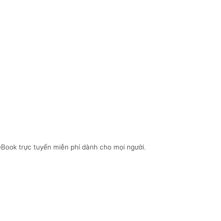
eBook trực tuyến miễn phí dành cho mọi người.