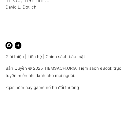
Trí Óc, Trái Tim Và Khí Phách
David L. Dotlich
Giới thiệu
|
Liên hệ
|
Chính sách bảo mật
Bản Quyền © 2025
TIEMSACH.ORG
. Tiệm sách eBook trực
tuyến miễn phí dành cho mọi người.
kqxs hôm nay
game nổ hũ đổi thưởng