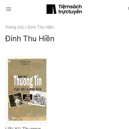
menu
s
Trang chủ
/
Đinh Thu Hiền
Đinh Thu Hiền