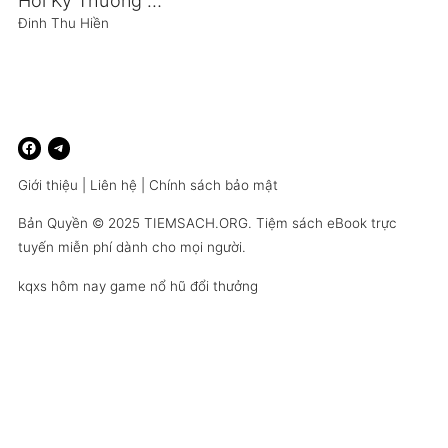
Hồi Ký Thương Tín – Một Đời Giông Bão
Đinh Thu Hiền
Giới thiệu
|
Liên hệ
|
Chính sách bảo mật
Bản Quyền © 2025
TIEMSACH.ORG
. Tiệm sách eBook trực
tuyến miễn phí dành cho mọi người.
kqxs hôm nay
game nổ hũ đổi thưởng